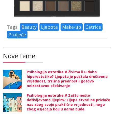
Tags:
Beauty
Ljepota
Make-up
Catrice
Proljeće
Nove teme
Psihologija estetike # Živimo li u doba
hiperestetike? Ljepota je postala društvena
vrijednost, tržišna prednost i gotovo
neizostavno očekivanje
Psihologija estetike # Zašto nešto
doživljavamo lijepim? Lijepe stvari ne privlače
nas zbog svoje praktične vrijednosti, nego
zbog osjećaja koji u nama bude.