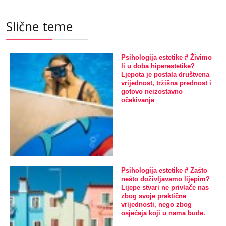
Slične teme
Psihologija estetike # Živimo
li u doba hiperestetike?
Ljepota je postala društvena
vrijednost, tržišna prednost i
gotovo neizostavno
očekivanje
Psihologija estetike # Zašto
nešto doživljavamo lijepim?
Lijepe stvari ne privlače nas
zbog svoje praktične
vrijednosti, nego zbog
osjećaja koji u nama bude.