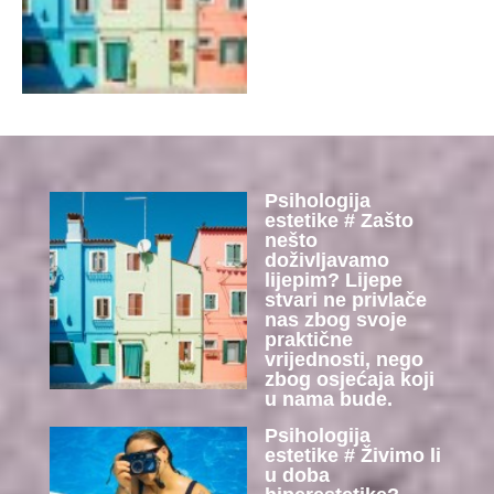
Psihologija
estetike # Zašto
nešto
doživljavamo
lijepim? Lijepe
stvari ne privlače
nas zbog svoje
praktične
vrijednosti, nego
zbog osjećaja koji
u nama bude.
Psihologija
estetike # Živimo li
u doba