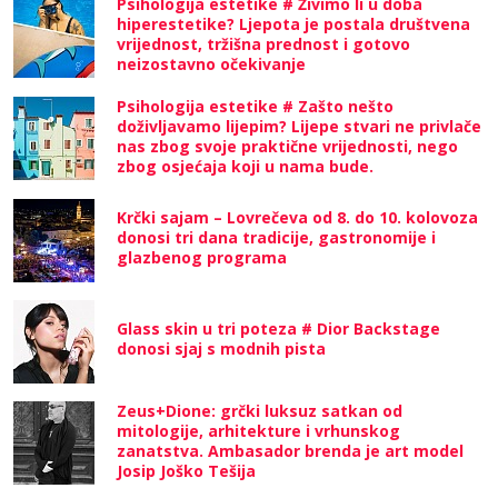
Psihologija estetike # Živimo li u doba
hiperestetike? Ljepota je postala društvena
vrijednost, tržišna prednost i gotovo
neizostavno očekivanje
Psihologija estetike # Zašto nešto
doživljavamo lijepim? Lijepe stvari ne privlače
nas zbog svoje praktične vrijednosti, nego
zbog osjećaja koji u nama bude.
Krčki sajam – Lovrečeva od 8. do 10. kolovoza
donosi tri dana tradicije, gastronomije i
glazbenog programa
Glass skin u tri poteza # Dior Backstage
donosi sjaj s modnih pista
Zeus+Dione: grčki luksuz satkan od
mitologije, arhitekture i vrhunskog
zanatstva. Ambasador brenda je art model
Josip Joško Tešija