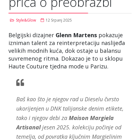
priča o preobrazbi
Style&Glow
12 Srpanj 2025
Belgijski dizajner
Glenn Martens
pokazuje
izniman talent za reinterpretaciju naslijeđa
velikih modnih kuća, dok ostaje u balansu
suvremenog ritma. Dokazao je to u sklopu
Haute Couture tjedna mode u Parizu.
Baš kao što je njegov rad u Dieselu čvrsto
ukorijenjen u DNK talijanske denim etikete,
tako i njegov debi za
Maison Margiela
Artisanal
jesen 2025. kolekciju počinje od
temelja, od povratka ključnim Margielinim