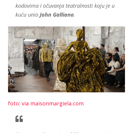
kodovima i očuvanja teatralnosti koju je u
kuću unio
John
Galliano
.
foto: via maisonmargiela.com