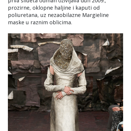
prva silueta odmah oživljava duh 2009.,
prozirne, oklopne haljine i kaputi od
poliuretana, uz nezaobilazne Margieline
maske u raznim oblicima.