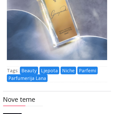
Tags:
Beauty
Ljepota
Niche
Parfemi
Parfumerija Lana
Nove teme