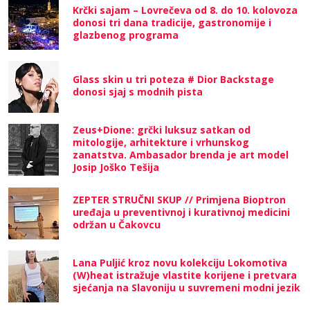
Krčki sajam – Lovrečeva od 8. do 10. kolovoza
donosi tri dana tradicije, gastronomije i
glazbenog programa
Glass skin u tri poteza # Dior Backstage
donosi sjaj s modnih pista
Zeus+Dione: grčki luksuz satkan od
mitologije, arhitekture i vrhunskog
zanatstva. Ambasador brenda je art model
Josip Joško Tešija
ZEPTER STRUČNI SKUP // Primjena Bioptron
uređaja u preventivnoj i kurativnoj medicini
održan u Čakovcu
Lana Puljić kroz novu kolekciju Lokomotiva
(W)heat istražuje vlastite korijene i pretvara
sjećanja na Slavoniju u suvremeni modni jezik