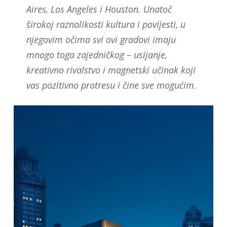
Aires, Los Angeles i Houston. Unatoč
širokoj raznolikosti kultura i povijesti, u
njegovim očima svi ovi gradovi imaju
mnogo toga zajedničkog – usijanje,
kreativno rivalstvo i magnetski učinak koji
vas pozitivno protresu i čine sve mogućim.