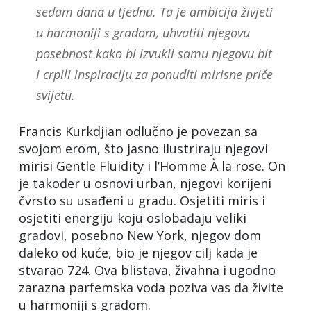
sedam dana u tjednu. Ta je ambicija živjeti
u harmoniji s gradom, uhvatiti njegovu
posebnost kako bi izvukli samu njegovu bit
i crpili inspiraciju za ponuditi mirisne priče
svijetu.
Francis Kurkdjian odlučno je povezan sa
svojom erom, što jasno ilustriraju njegovi
mirisi Gentle Fluidity i l’Homme À la rose. On
je također u osnovi urban, njegovi korijeni
čvrsto su usađeni u gradu. Osjetiti miris i
osjetiti energiju koju oslobađaju veliki
gradovi, posebno New York, njegov dom
daleko od kuće, bio je njegov cilj kada je
stvarao 724. Ova blistava, živahna i ugodno
zarazna parfemska voda poziva vas da živite
u harmoniji s gradom.