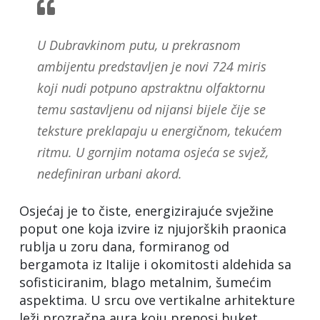
U Dubravkinom putu, u prekrasnom
ambijentu predstavljen je novi 724 miris
koji nudi potpuno apstraktnu olfaktornu
temu sastavljenu od nijansi bijele čije se
teksture preklapaju u energičnom, tekućem
ritmu. U gornjim notama osjeća se svjež,
nedefiniran urbani akord.
Osjećaj je to čiste, energizirajuće svježine
poput one koja izvire iz njujorških praonica
rublja u zoru dana, formiranog od
bergamota iz Italije i okomitosti aldehida sa
sofisticiranim, blago metalnim, šumećim
aspektima. U srcu ove vertikalne arhitekture
leži prozračna aura koju prenosi buket