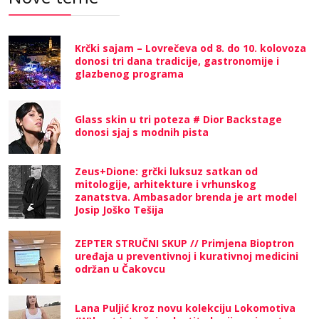
Krčki sajam – Lovrečeva od 8. do 10. kolovoza
donosi tri dana tradicije, gastronomije i
glazbenog programa
Glass skin u tri poteza # Dior Backstage
donosi sjaj s modnih pista
Zeus+Dione: grčki luksuz satkan od
mitologije, arhitekture i vrhunskog
zanatstva. Ambasador brenda je art model
Josip Joško Tešija
ZEPTER STRUČNI SKUP // Primjena Bioptron
uređaja u preventivnoj i kurativnoj medicini
održan u Čakovcu
Lana Puljić kroz novu kolekciju Lokomotiva