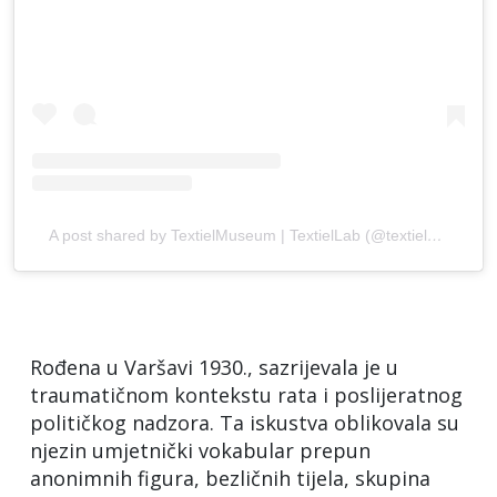
A post shared by TextielMuseum | TextielLab (@textielmuseum)
Rođena u Varšavi 1930., sazrijevala je u
traumatičnom kontekstu rata i poslijeratnog
političkog nadzora. Ta iskustva oblikovala su
njezin umjetnički vokabular prepun
anonimnih figura, bezličnih tijela, skupina