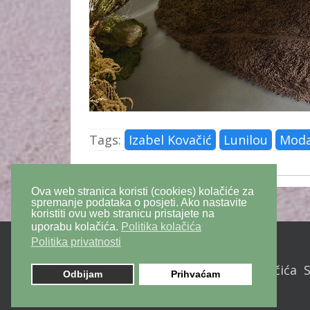
Tags:
Izabel Kovačić
Lunilou
Mod
Ova web stranica koristi (cookies) kolačiće za
spremanje podataka o posjeti. Ako nastavite
koristiti ovu web stranicu pristajete na
uporabu kolačića.
Politika kolačića
Politika privatnosti
Politika privatnosti
Politika kolačića
Odbijam
Prihvaćam