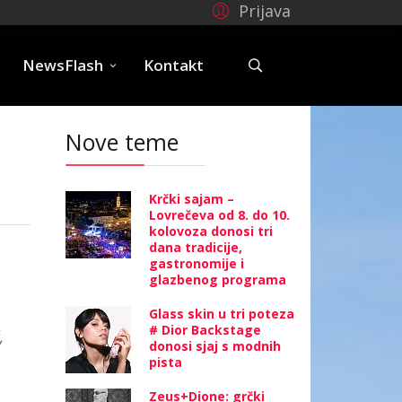
Prijava
e
NewsFlash
Kontakt
Nove teme
Krčki sajam –
Lovrečeva od 8. do 10.
kolovoza donosi tri
dana tradicije,
gastronomije i
glazbenog programa
Glass skin u tri poteza
# Dior Backstage
,
donosi sjaj s modnih
pista
Zeus+Dione: grčki