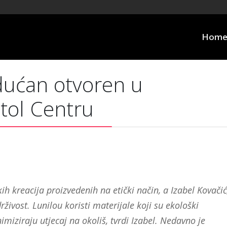
Hom
dućan otvoren u
tol Centru
h kreacija proizvedenih na etički način, a Izabel Kovačić
rživost. Lunilou koristi materijale koji su ekološki
imiziraju utjecaj na okoliš, tvrdi Izabel. Nedavno je