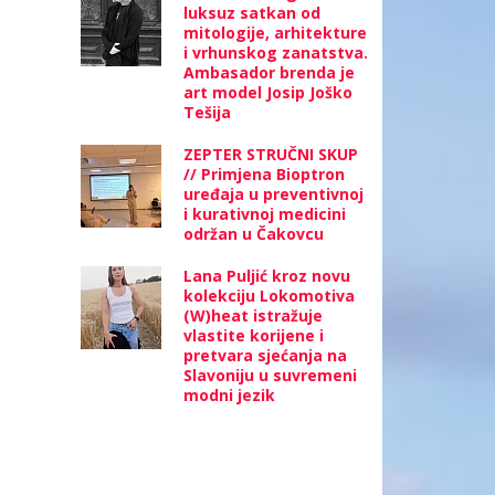
luksuz satkan od
mitologije, arhitekture
i vrhunskog zanatstva.
Ambasador brenda je
art model Josip Joško
Tešija
ZEPTER STRUČNI SKUP
// Primjena Bioptron
uređaja u preventivnoj
i kurativnoj medicini
održan u Čakovcu
Lana Puljić kroz novu
kolekciju Lokomotiva
(W)heat istražuje
vlastite korijene i
pretvara sjećanja na
Slavoniju u suvremeni
modni jezik