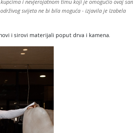
 kupcima i nevjerojatnom timu koji je omogućio ovaj san
drživog svijeta ne bi bila moguća - izjavila je Izabela
novi i sirovi materijali poput drva i kamena.