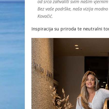
od srca zahvaliti svim našim vjernim
Bez vaše podrške, naša vizija modno o
Kovačić.
Inspiracija su priroda te neutralni to