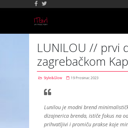
LUNILOU // prvi 
zagrebačkom Kap
Style&Glow
19 Prosinac 2023
Lunilou je modni brend minimalistički
dizajnerica brenda, ističe fokus na od
prihvatljivi i promiču prakse koje min