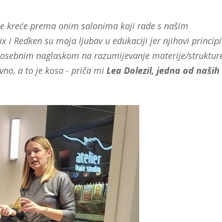
uće kreće prema onim salonima koji rade s našim
 i Redken su moja ljubav u edukaciji jer njihovi principi
 s posebnim naglaskom na razumijevanje materije/struktur
no, a to je kosa - priča mi
Lea Dolezil, jedna od naših