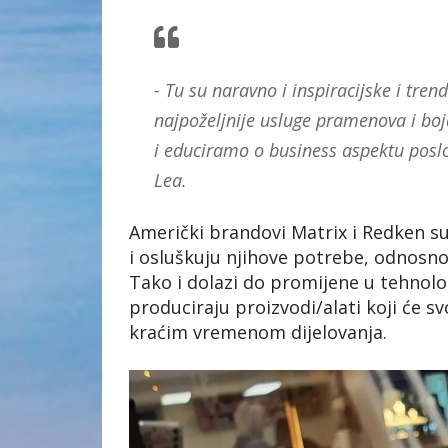
- Tu su naravno i inspiracijske i tre
najpoželjnije usluge pramenova i boja
i educiramo o business aspektu poslo
Lea.
Američki brandovi Matrix i Redken su 
i osluškuju njihove potrebe, odnosno 
Tako i dolazi do promijene u tehnolog
produciraju proizvodi/alati koji će s
kraćim vremenom dijelovanja.