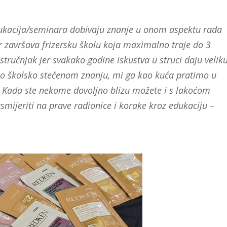
dukacija/seminara dobivaju znanje u onom aspektu rada
zer završava frizersku školu koja maximalno traje do 3
tručnjak jer svakako godine iskustva u struci daju velik
mo školsko stečenom znanju, mi ga kao kuća pratimo u
 Kada ste nekome dovoljno blizu možete i s lakoćom
usmijeriti na prave radionice i korake kroz edukaciju –