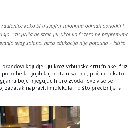
nd radionice kako bi u svojim salonima odmah ponudili i
nja. I tu priča ne staje jer ukoliko frizera ne pripremim
vanja svog salona, naša edukacija nije potpuna – ističe
brandovi koji djeluju kroz vrhunske stručnjake- fri
potrebe krajnjih klijenata u salonu, priča edukatori
ijama boje, njegujućih proizvoda i sve više se
voj zadatak napraviti molekularno što preciznije, s