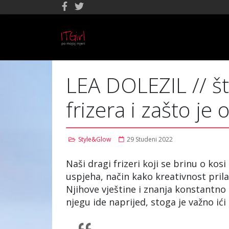
LEA DOLEZIL // š
frizera i zašto je 
Style&Glow
29 Studeni 2022
Naši dragi frizeri koji se brinu o kos
uspjeha, način kako kreativnost prilag
Njihove vještine i znanja konstantno 
njegu ide naprijed, stoga je važno ić