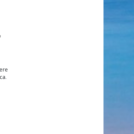
o
zere
ca.