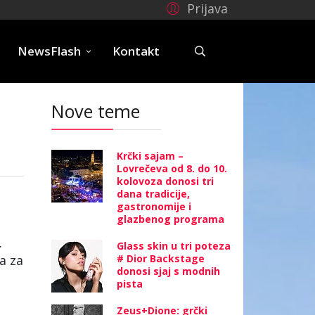
Prijava
e
NewsFlash
Kontakt
Nove teme
Krčki sajam –
Lovrečeva od 8. do 10.
kolovoza donosi tri
dana tradicije,
gastronomije i
glazbenog programa
.
Glass skin u tri poteza
a za
# Dior Backstage
donosi sjaj s modnih
pista
Zeus+Dione: grčki