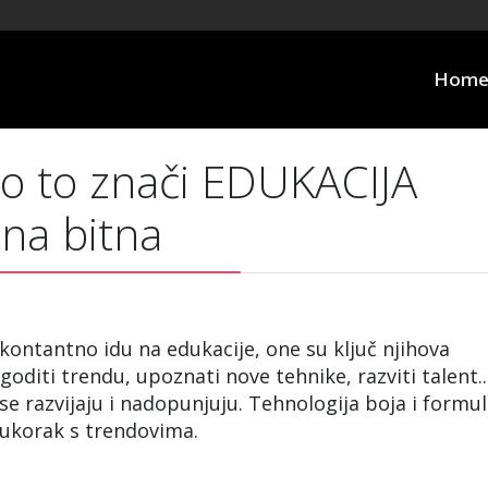
Hom
to to znači EDUKACIJA
ona bitna
i kontantno idu na edukacije, one su ključ njihova
oditi trendu, upoznati nove tehnike, razviti talent..
se razvijaju i nadopunjuju. Tehnologija boja i formul
i ukorak s trendovima.