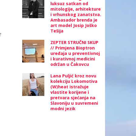
luksuz satkan od
mitologije, arhitekture
i vrhunskog zanatstva.
Ambasador brenda je
art model Josip Joško
Tešija
e
ZEPTER STRUČNI SKUP
// Primjena Bioptron
uređaja u preventivnoj
i kurativnoj medicini
održan u Čakovcu
Lana Puljić kroz novu
kolekciju Lokomotiva
(W)heat istražuje
vlastite korijene i
pretvara sjećanja na
Slavoniju u suvremeni
modni jezik