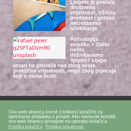
Ljepota je postala
društvena
vrijednost, tržišna
prednost i gotovo
neizostavno
očekivanje
Psihologija
estetike # Zašto
nešto
doživljavamo
lijepim? Lijepe
stvari ne privlače nas zbog svoje
praktične vrijednosti, nego zbog osjećaja
koji u nama bude.
Ova web stranica koristi (cookies) kolačiće za
Politika privatnosti
Politika kolačića
SiteMap
spremanje podataka o posjeti. Ako nastavite koristiti
ovu web stranicu pristajete na uporabu kolačića.
Politika kolačića
Politika privatnosti
Impressum
Kontakt
DPZ Consulting