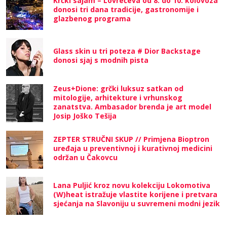
Krčki sajam – Lovrečeva od 8. do 10. kolovoza
donosi tri dana tradicije, gastronomije i
glazbenog programa
Glass skin u tri poteza # Dior Backstage
donosi sjaj s modnih pista
Zeus+Dione: grčki luksuz satkan od
mitologije, arhitekture i vrhunskog
zanatstva. Ambasador brenda je art model
Josip Joško Tešija
ZEPTER STRUČNI SKUP // Primjena Bioptron
uređaja u preventivnoj i kurativnoj medicini
održan u Čakovcu
Lana Puljić kroz novu kolekciju Lokomotiva
(W)heat istražuje vlastite korijene i pretvara
sjećanja na Slavoniju u suvremeni modni jezik