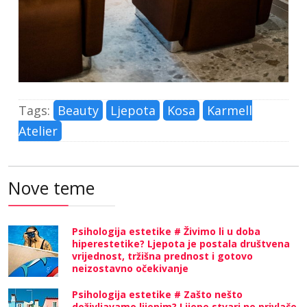
Tags:
Beauty
Ljepota
Kosa
Karmell
Atelier
Nove teme
Psihologija estetike # Živimo li u doba
hiperestetike? Ljepota je postala društvena
vrijednost, tržišna prednost i gotovo
neizostavno očekivanje
Psihologija estetike # Zašto nešto
doživljavamo lijepim? Lijepe stvari ne privlače