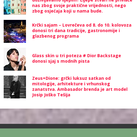
nas zbog svoje praktične vrijednosti, nego
zbog osjećaja koji u nama bude.
Krčki sajam – Lovrečeva od 8. do 10. kolovoza
donosi tri dana tradicije, gastronomije i
glazbenog programa
Glass skin u tri poteza # Dior Backstage
donosi sjaj s modnih pista
Zeus+Dione: grčki luksuz satkan od
mitologije, arhitekture i vrhunskog
zanatstva. Ambasador brenda je art model
Josip Joško Tešija