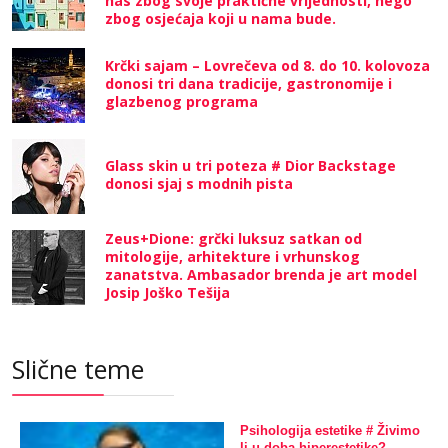
nas zbog svoje praktične vrijednosti, nego
zbog osjećaja koji u nama bude.
Krčki sajam – Lovrečeva od 8. do 10. kolovoza
donosi tri dana tradicije, gastronomije i
glazbenog programa
Glass skin u tri poteza # Dior Backstage
donosi sjaj s modnih pista
Zeus+Dione: grčki luksuz satkan od
mitologije, arhitekture i vrhunskog
zanatstva. Ambasador brenda je art model
Josip Joško Tešija
Slične teme
Psihologija estetike # Živimo
li u doba hiperestetike?