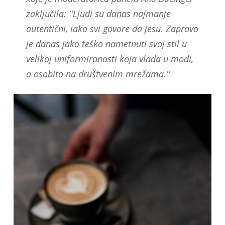
zaključila: ''Ljudi su danas najmanje
autentični, iako svi govore da jesu. Zapravo
je danas jako teško nametnuti svoj stil u
velikoj uniformiranosti koja vlada u modi,
a osobito na društvenim mrežama.''