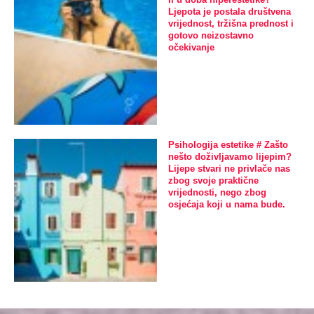
Ljepota je postala društvena
vrijednost, tržišna prednost i
gotovo neizostavno
očekivanje
Psihologija estetike # Zašto
nešto doživljavamo lijepim?
Lijepe stvari ne privlače nas
zbog svoje praktične
vrijednosti, nego zbog
osjećaja koji u nama bude.