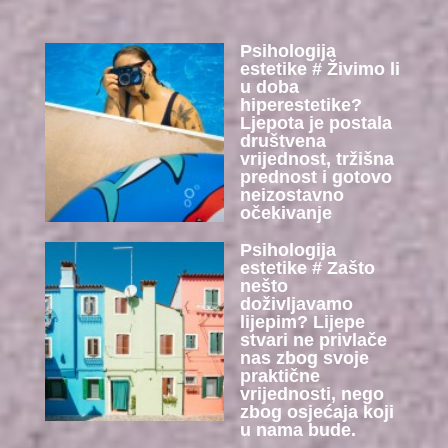
Psihologija
estetike # Živimo li
u doba
hiperestetike?
Ljepota je postala
društvena
vrijednost, tržišna
prednost i gotovo
neizostavno
očekivanje
Psihologija
estetike # Zašto
nešto
doživljavamo
lijepim? Lijepe
stvari ne privlače
nas zbog svoje
praktične
vrijednosti, nego
zbog osjećaja koji
u nama bude.