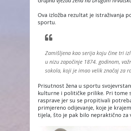
Grupna vježba žena na Drugom hrvatsk
Ova izložba rezultat je istraživanja 
sportu.
Zamišljena kao serija koju čine tri i
u nizu započinje 1874. godinom, važ
sokola, koji je imao velik značaj za 
Prisutnost žena u sportu svojevrsta
kulturne i političke prilike. Pri tom
rasprave jer su se propitivali potreb
primjereno odijevanje, koje je krajem
tijela, što je pak bilo nepraktično za 