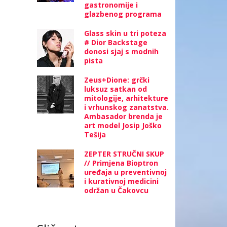
gastronomije i
glazbenog programa
Glass skin u tri poteza
# Dior Backstage
donosi sjaj s modnih
pista
Zeus+Dione: grčki
luksuz satkan od
mitologije, arhitekture
i vrhunskog zanatstva.
Ambasador brenda je
art model Josip Joško
Tešija
ZEPTER STRUČNI SKUP
// Primjena Bioptron
uređaja u preventivnoj
i kurativnoj medicini
održan u Čakovcu