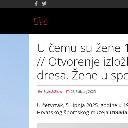
U čemu su žene 19
// Otvorenje izlo
dresa. Žene u spo
Style&Glow
23 Svibanj 2025
U četvrtak, 5. lipnja 2025. godine u 
Hrvatskog športskog muzeja
Između 