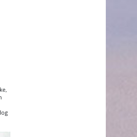
ke,
m
elog