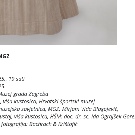
 MGZ
5., 19 sati
25.
 Muzej grada Zagreba
, viša kustosica, Hrvatski športski muzej
 muzejska savjetnica, MGZ; Mirjam Vida Blagojević,
staj, viša kustosica, HŠM; doc. dr. sc. Ida Ograjšek Gor
 fotografija: Bachrach & Krištofić