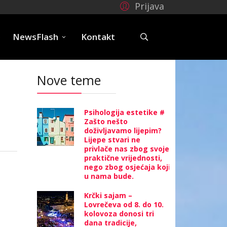
Prijava
e
NewsFlash
Kontakt
Nove teme
Psihologija estetike #
Zašto nešto
doživljavamo lijepim?
Lijepe stvari ne
privlače nas zbog svoje
praktične vrijednosti,
nego zbog osjećaja koji
u nama bude.
Krčki sajam –
Lovrečeva od 8. do 10.
kolovoza donosi tri
dana tradicije,