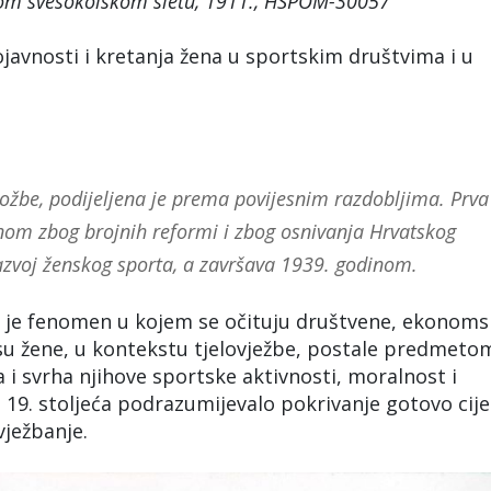
om svesokolskom sletu, 1911., HSPOM-30057
pojavnosti i kretanja žena u sportskim društvima i u
zložbe, podijeljena je prema povijesnim razdobljima. Prva
nom zbog brojnih reformi i zbog osnivanja Hrvatskog
razvoj ženskog sporta, a završava 1939. godinom.
n je fenomen u kojem se očituju društvene, ekonoms
e su žene, u kontekstu tjelovježbe, postale predmeto
a i svrha njihove sportske aktivnosti, moralnost i
 19. stoljeća podrazumijevalo pokrivanje gotovo cij
vježbanje.