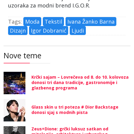
uzoraka za modni brend I.G.O.R.
Tags:
Moda
Tekstil
Ivana Žanko Barna
Dizajn
Igor Dobranić
Ljudi
Nove teme
Krčki sajam – Lovrečeva od 8. do 10. kolovoza
donosi tri dana tradicije, gastronomije i
glazbenog programa
Glass skin u tri poteza # Dior Backstage
donosi sjaj s modnih pista
Zeus+Dione: grčki luksuz satkan od