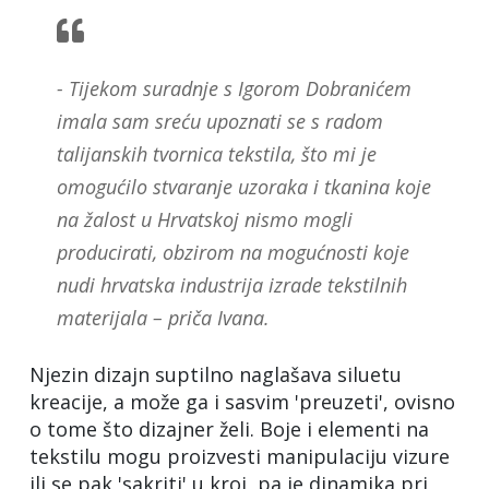
- Tijekom suradnje s Igorom Dobranićem
imala sam sreću upoznati se s radom
talijanskih tvornica tekstila, što mi je
omogućilo stvaranje uzoraka i tkanina koje
na žalost u Hrvatskoj nismo mogli
producirati, obzirom na mogućnosti koje
nudi hrvatska industrija izrade tekstilnih
materijala – priča Ivana.
Njezin dizajn suptilno naglašava siluetu
kreacije, a može ga i sasvim 'preuzeti', ovisno
o tome što dizajner želi. Boje i elementi na
tekstilu mogu proizvesti manipulaciju vizure
ili se pak 'sakriti' u kroj, pa je dinamika pri