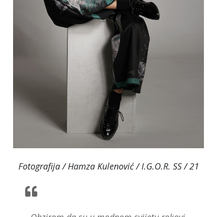
Fotografija / Hamza Kulenović / I.G.O.R. SS / 21
- Obzirom da su u modnom svijetu rokovi