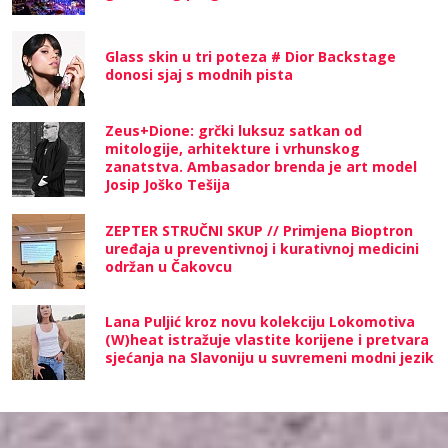
Glass skin u tri poteza # Dior Backstage
donosi sjaj s modnih pista
Zeus+Dione: grčki luksuz satkan od
mitologije, arhitekture i vrhunskog
zanatstva. Ambasador brenda je art model
Josip Joško Tešija
ZEPTER STRUČNI SKUP // Primjena Bioptron
uređaja u preventivnoj i kurativnoj medicini
održan u Čakovcu
Lana Puljić kroz novu kolekciju Lokomotiva
(W)heat istražuje vlastite korijene i pretvara
sjećanja na Slavoniju u suvremeni modni jezik