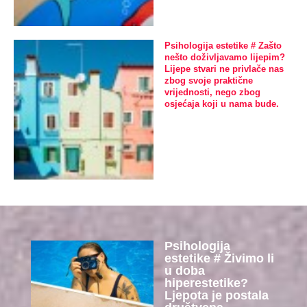
Psihologija estetike # Zašto
nešto doživljavamo lijepim?
Lijepe stvari ne privlače nas
zbog svoje praktične
vrijednosti, nego zbog
osjećaja koji u nama bude.
Psihologija
estetike # Živimo li
u doba
hiperestetike?
Ljepota je postala