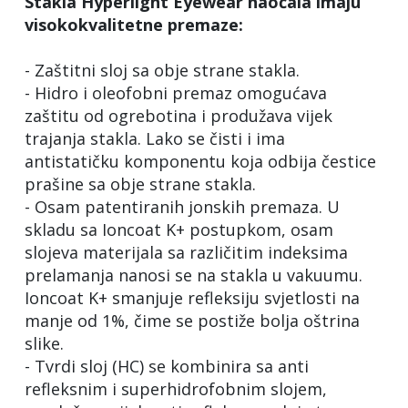
Stakla Hyperlight Eyewear naočala imaju
visokokvalitetne premaze:
- Zaštitni sloj sa obje strane stakla.
- Hidro i oleofobni premaz omogućava
zaštitu od ogrebotina i produžava vijek
trajanja stakla. Lako se čisti i ima
antistatičku komponentu koja odbija čestice
prašine sa obje strane stakla.
- Osam patentiranih jonskih premaza. U
skladu sa Ioncoat K+ postupkom, osam
slojeva materijala sa različitim indeksima
prelamanja nanosi se na stakla u vakuumu.
Ioncoat K+ smanjuje refleksiju svjetlosti na
manje od 1%, čime se postiže bolja oštrina
slike.
- Tvrdi sloj (HC) se kombinira sa anti
refleksnim i superhidrofobnim slojem,