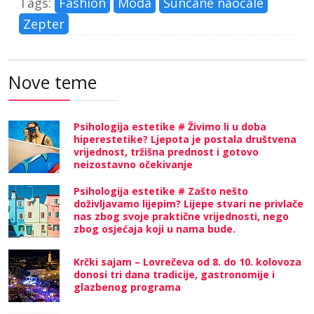
Tags:
Fashion
Moda
Sunčane naočale
Zepter
Nove teme
Psihologija estetike # Živimo li u doba
hiperestetike? Ljepota je postala društvena
vrijednost, tržišna prednost i gotovo
neizostavno očekivanje
Psihologija estetike # Zašto nešto
doživljavamo lijepim? Lijepe stvari ne privlače
nas zbog svoje praktične vrijednosti, nego
zbog osjećaja koji u nama bude.
Krčki sajam – Lovrečeva od 8. do 10. kolovoza
donosi tri dana tradicije, gastronomije i
glazbenog programa