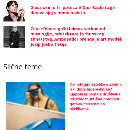
Glass skin u tri poteza # Dior Backstage
donosi sjaj s modnih pista
Zeus+Dione: grčki luksuz satkan od
mitologije, arhitekture i vrhunskog
zanatstva. Ambasador brenda je art model
Josip Joško Tešija
Slične teme
Psihologija estetike # Živimo
li u doba hiperestetike?
Ljepota je postala društvena
vrijednost, tržišna prednost i
gotovo neizostavno
očekivanje