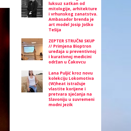
luksuz satkan od
mitologije, arhitekture
i vrhunskog zanatstva.
Ambasador brenda je
art model Josip Joško
Tešija
ZEPTER STRUČNI SKUP
// Primjena Bioptron
uređaja u preventivnoj
i kurativnoj medicini
održan u Čakovcu
Lana Puljić kroz novu
kolekciju Lokomotiva
(W)heat istražuje
vlastite korijene i
pretvara sjećanja na
Slavoniju u suvremeni
modni jezik