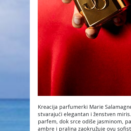
Kreacija parfumerki Marie Salamagne 
stvarajući elegantan i ženstven miris
parfem, dok srce odiše jasminom, pa
ambre i pralina zaokružuje ovu sofis