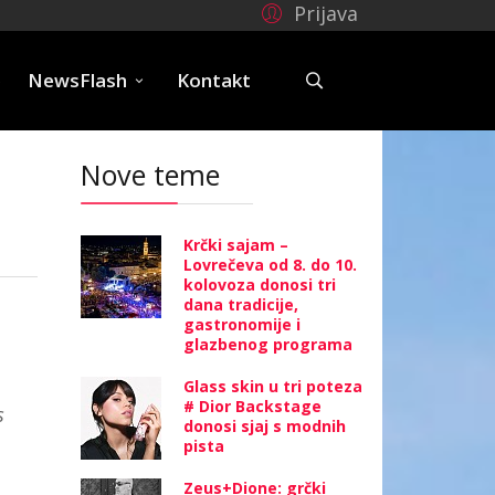
Prijava
e
NewsFlash
Kontakt
Nove teme
Krčki sajam –
Lovrečeva od 8. do 10.
kolovoza donosi tri
dana tradicije,
gastronomije i
glazbenog programa
Glass skin u tri poteza
# Dior Backstage
s
donosi sjaj s modnih
pista
Zeus+Dione: grčki