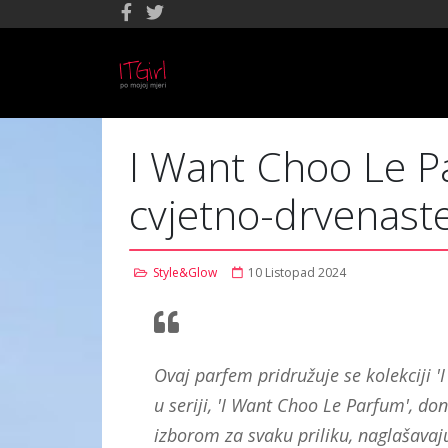
I Want Choo Le Pa
cvjetno-drvenast
Style&Glow
10 Listopad 2024
Ovaj parfem pridružuje se kolekciji '
u seriji, 'I Want Choo Le Parfum', do
izborom za svaku priliku, naglašavaj