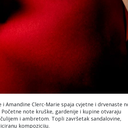
i Amandine Clerc-Marie spaja cvjetne i drvenaste n
. Početne note kruške, gardenije i kupine otvaraju
čulijem i ambretom. Topli završetak sandalovine,
ticiranu kompoziciju.