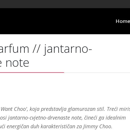
Hom
rfum // jantarno-
e note
I Want Choo', koja predstavlja glamurozan stil. Treći miri
nosi jantarno-cvjetno-drvenaste note, čineći ga idealnim
ući energičan duh karakterističan za Jimmy Choo.