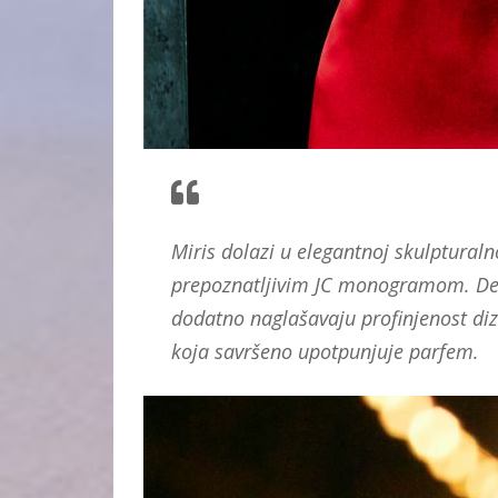
Miris dolazi u elegantnoj skulpturaln
prepoznatljivim JC monogramom. Det
dodatno naglašavaju profinjenost diza
koja savršeno upotpunjuje parfem.