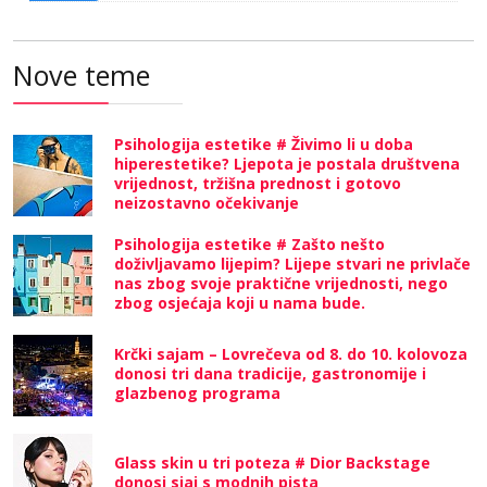
Nove teme
Psihologija estetike # Živimo li u doba
hiperestetike? Ljepota je postala društvena
vrijednost, tržišna prednost i gotovo
neizostavno očekivanje
Psihologija estetike # Zašto nešto
doživljavamo lijepim? Lijepe stvari ne privlače
nas zbog svoje praktične vrijednosti, nego
zbog osjećaja koji u nama bude.
Krčki sajam – Lovrečeva od 8. do 10. kolovoza
donosi tri dana tradicije, gastronomije i
glazbenog programa
Glass skin u tri poteza # Dior Backstage
donosi sjaj s modnih pista