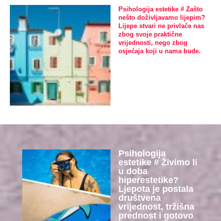
Psihologija estetike # Zašto
nešto doživljavamo lijepim?
Lijepe stvari ne privlače nas
zbog svoje praktične
vrijednosti, nego zbog
osjećaja koji u nama bude.
Psihologija
estetike # Živimo li
u doba
hiperestetike?
Ljepota je postala
društvena
vrijednost, tržišna
prednost i gotovo