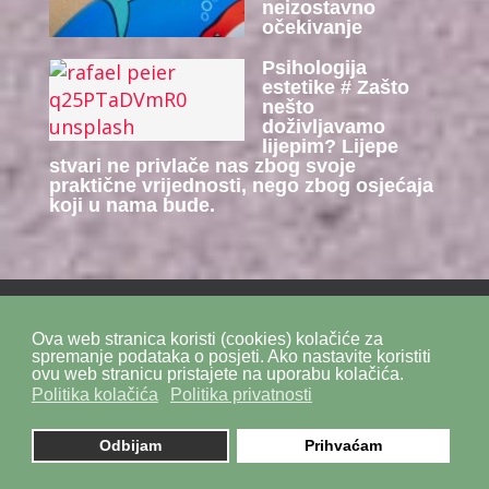
neizostavno
očekivanje
Psihologija
estetike # Zašto
nešto
doživljavamo
lijepim? Lijepe
stvari ne privlače nas zbog svoje
praktične vrijednosti, nego zbog osjećaja
koji u nama bude.
Ova web stranica koristi (cookies) kolačiće za
Politika privatnosti
Politika kolačića
SiteMap
spremanje podataka o posjeti. Ako nastavite koristiti
ovu web stranicu pristajete na uporabu kolačića.
Politika kolačića
Politika privatnosti
Impressum
Kontakt
DPZ Consulting
© 2026. by
znaor.com
Odbijam
Prihvaćam