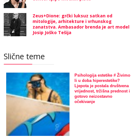
Zeus+Dione: grčki luksuz satkan od
mitologije, arhitekture i vrhunskog
zanatstva. Ambasador brenda je art model
Josip Joško Tešija
Slične teme
Psihologija estetike # Živimo
li u doba hiperestetike?
Ljepota je postala društvena
vrijednost, tržišna prednost i
gotovo neizostavno
očekivanje