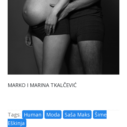
MARKO I MARINA TKALČEVIĆ
Tags:
Human
Moda
Saša Maks
Šime
Eškinja