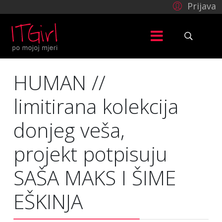
Prijava
HUMAN //
limitirana kolekcija
donjeg veša,
projekt potpisuju
SAŠA MAKS I ŠIME
EŠKINJA