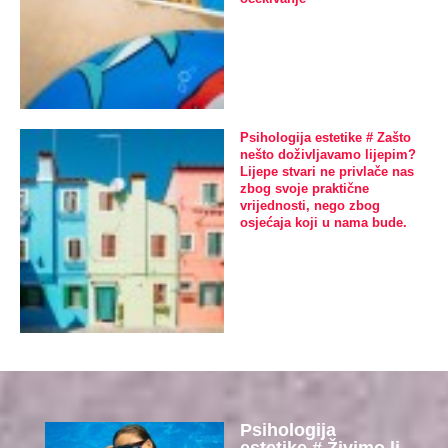
Psihologija estetike # Zašto
nešto doživljavamo lijepim?
Lijepe stvari ne privlače nas
zbog svoje praktične
vrijednosti, nego zbog
osjećaja koji u nama bude.
Psihologija
estetike # Živimo li