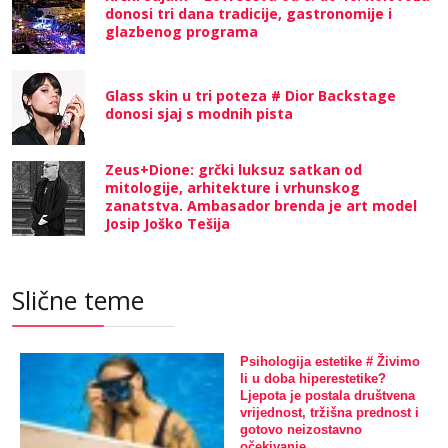
donosi tri dana tradicije, gastronomije i
glazbenog programa
Glass skin u tri poteza # Dior Backstage
donosi sjaj s modnih pista
Zeus+Dione: grčki luksuz satkan od
mitologije, arhitekture i vrhunskog
zanatstva. Ambasador brenda je art model
Josip Joško Tešija
Slične teme
Psihologija estetike # Živimo
li u doba hiperestetike?
Ljepota je postala društvena
vrijednost, tržišna prednost i
gotovo neizostavno
očekivanje