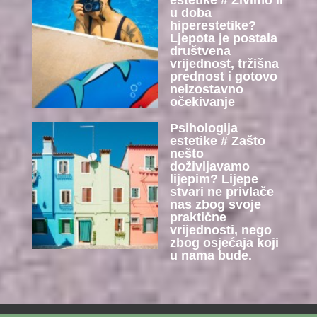
u doba
hiperestetike?
Ljepota je postala
društvena
vrijednost, tržišna
prednost i gotovo
neizostavno
očekivanje
Psihologija
estetike # Zašto
nešto
doživljavamo
lijepim? Lijepe
stvari ne privlače
nas zbog svoje
praktične
vrijednosti, nego
zbog osjećaja koji
u nama bude.