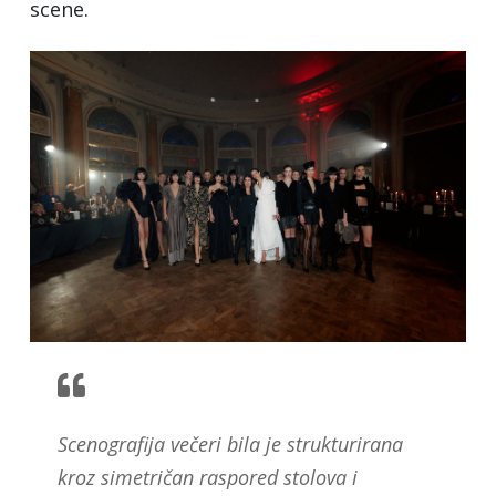
scene.
Scenografija večeri bila je strukturirana
kroz simetričan raspored stolova i