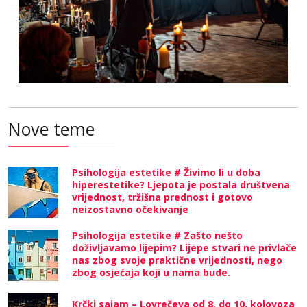
Nove teme
Psihologija estetike # Živimo li u doba
hiperestetike? Ljepota je postala društvena
vrijednost, tržišna prednost i gotovo
neizostavno očekivanje
Psihologija estetike # Zašto nešto
doživljavamo lijepim? Lijepe stvari ne privlače
nas zbog svoje praktične vrijednosti, nego
zbog osjećaja koji u nama bude.
Krčki sajam – Lovrečeva od 8. do 10. kolovoza