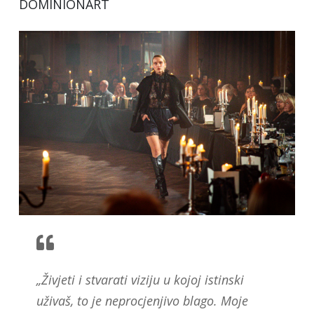
DOMINIONART
„Živjeti i stvarati viziju u kojoj istinski
uživaš, to je neprocjenjivo blago. Moje