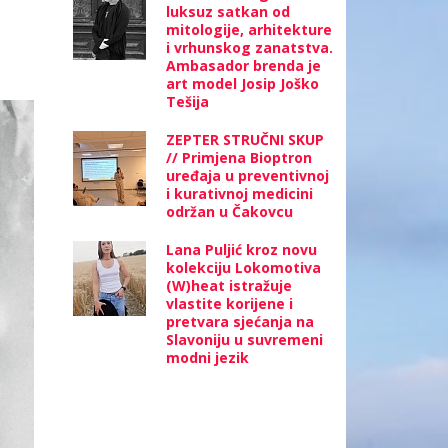
luksuz satkan od
mitologije, arhitekture
i vrhunskog zanatstva.
Ambasador brenda je
art model Josip Joško
Tešija
ZEPTER STRUČNI SKUP
// Primjena Bioptron
uređaja u preventivnoj
i kurativnoj medicini
održan u Čakovcu
Lana Puljić kroz novu
kolekciju Lokomotiva
(W)heat istražuje
vlastite korijene i
pretvara sjećanja na
Slavoniju u suvremeni
modni jezik