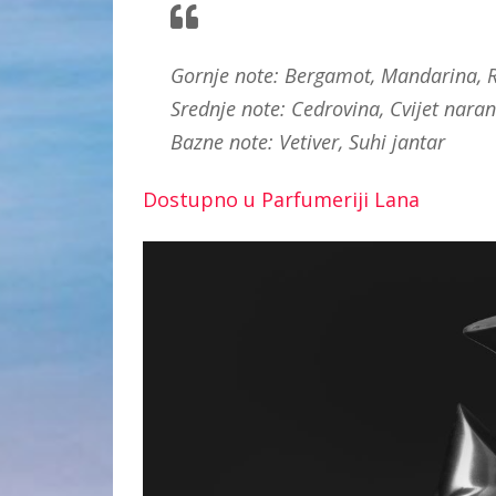
Gornje note: Bergamot, Mandarina, R
Srednje note: Cedrovina, Cvijet nara
Bazne note: Vetiver, Suhi jantar
Dostupno u Parfumeriji Lana