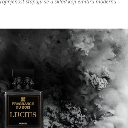
profinjenost stapaju se u sklad koji emitira modernu