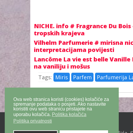
NICHE. info # Fragrance Du Bois 
tropskih krajeva
Vilhelm Parfumerie # mirisna n
interpretacijama povijesti
Lancôme La vie est belle Vanill
na vaniliju i mošus
Tags:
Miris
Parfem
Parfumerija L
Ova web stranica koristi (cookies) kolačiće za
spremanje podataka o posjeti. Ako nastavite
koristiti ovu web stranicu pristajete na
uporabu kolačića.
Politika kolačića
Politika privatnosti
Politika privatnosti
Politika kolačića