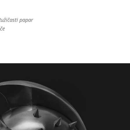
užičasti papar
nče