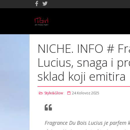
NICHE. INFO # Fr
Lucius, snaga i pr
sklad koji emitir
Style&Glow
24 Kolovoz 2025
Fragrance Du Bois Lucius je parfem k