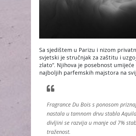
Sa sjedištem u Parizu i nizom privatn
svjetski je stručnjak za zaštitu i uz
zlato“. Njihova je posebnost umijeće
najboljih parfemskih majstora na svi
Fragrance Du Bois s ponosom priznaj
nastala u tamnom drvu stabla Aquilari
divljini se razvija u manje od 7% stab
traženost.