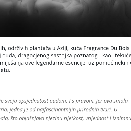
ih, održivih plantaža u Aziji, kuća Fragrance Du Bois
goj ouda, dragocjenog sastojka poznatog i kao „tekuć
 miješanja ove legendarne esencije, uz pomoć nekih
jetu.
e svoju opsjednutost oudom. I s pravom, jer ova smola,
a, jedna je od najfascinantnijih prirodnih tvari. U
ala, što objašnjava njezinu rijetkost, vrijednost i iznimn