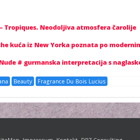
– Tropiques. Neodoljiva atmosfera čarolije
iche kuća iz New Yorka poznata po moderni
e Nude # gurmanska interpretacija s naglas
ana
Beauty
Fragrance Du Bois Lucius
SiteMap
Impressum
Kontakt
DPZ Consulting