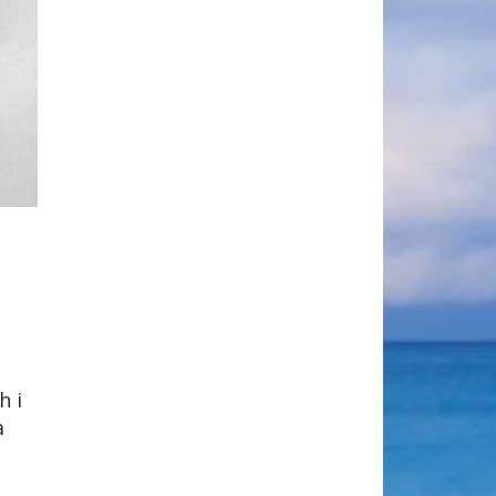
h i
a