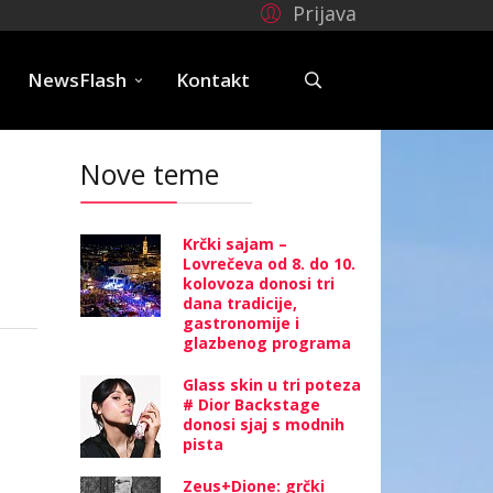
Prijava
e
NewsFlash
Kontakt
Nove teme
Krčki sajam –
Lovrečeva od 8. do 10.
kolovoza donosi tri
dana tradicije,
gastronomije i
glazbenog programa
Glass skin u tri poteza
# Dior Backstage
donosi sjaj s modnih
pista
Zeus+Dione: grčki