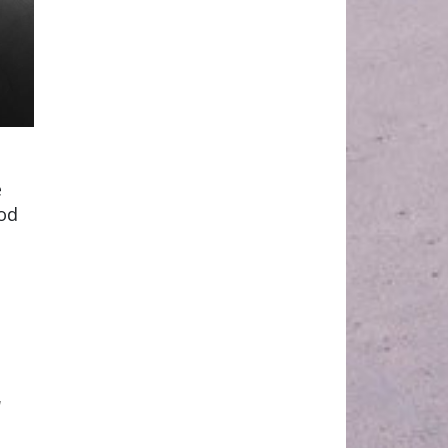
e
 od
u