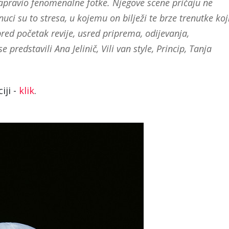
napravio fenomenalne fotke. Njegove scene pričaju ne
uci su to stresa, u kojemu on bilježi te brze trenutke koj
pred početak revije, usred priprema, odijevanja,
e predstavili Ana Jelinič, Vili van style, Princip, Tanja
iji -
klik
.