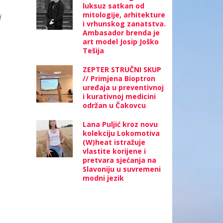
luksuz satkan od
mitologije, arhitekture
i
i vrhunskog zanatstva.
Ambasador brenda je
art model Josip Joško
Tešija
ZEPTER STRUČNI SKUP
// Primjena Bioptron
uređaja u preventivnoj
i kurativnoj medicini
održan u Čakovcu
Lana Puljić kroz novu
kolekciju Lokomotiva
(W)heat istražuje
vlastite korijene i
pretvara sjećanja na
Slavoniju u suvremeni
modni jezik