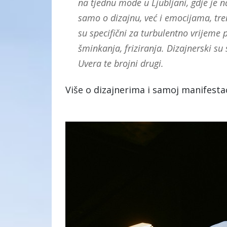
na tjednu mode u Ljubljani, gdje je 
samo o dizajnu, već i emocijama, tren
su specifični za turbulentno vrijeme 
šminkanja, friziranja. Dizajnerski su s
Uvera te brojni drugi.
Više o dizajnerima i samoj manifestac