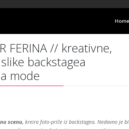
Hom
 FERINA // kreativne,
 slike backstagea
dna mode
nu scenu,
kreira foto-priče iz backstagea. Nedavno je b