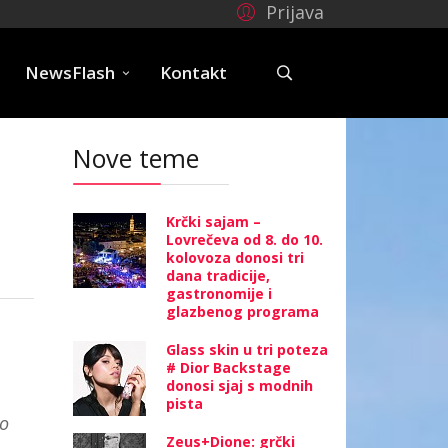
Prijava
e
NewsFlash
Kontakt
Nove teme
Krčki sajam –
Lovrečeva od 8. do 10.
kolovoza donosi tri
dana tradicije,
gastronomije i
glazbenog programa
Glass skin u tri poteza
# Dior Backstage
donosi sjaj s modnih
pista
io
Zeus+Dione: grčki