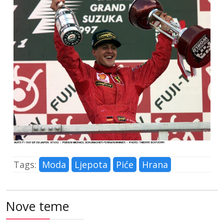
Tags:
Moda
Ljepota
Piće
Hrana
Nove teme