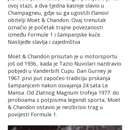
ovoj stazi, a dva tjedna kasnije slavio u
Champagneu, gdje su ga ugostili članovi
obitelji Moët & Chandon. Ovaj trenutak
označio je početak trajne povezanosti
između Formule 1 i šampanjske kuće.
Naslijeđe slavlja i zajedništva
Moët & Chandon prisutan je u motorsportu
još od 1936., kada je Tazio Nuvolari nazdravio
pobjedi u Vanderbilt Cupu. Dan Gurney je
1967. prvi put započeo tradiciju prskanja
šampanjcem nakon osvajanja 24 sata Le
Mansa. Od Zlatnog Magnum trofeja 1977. do
jeroboama s potpisima legendi sporta, Moët
& Chandon ostavio je neizbrisiv trag u
povijesti Formule 1.