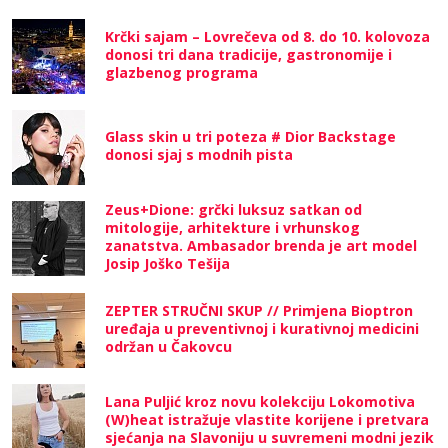
Krčki sajam – Lovrečeva od 8. do 10. kolovoza
donosi tri dana tradicije, gastronomije i
glazbenog programa
Glass skin u tri poteza # Dior Backstage
donosi sjaj s modnih pista
Zeus+Dione: grčki luksuz satkan od
mitologije, arhitekture i vrhunskog
zanatstva. Ambasador brenda je art model
Josip Joško Tešija
ZEPTER STRUČNI SKUP // Primjena Bioptron
uređaja u preventivnoj i kurativnoj medicini
održan u Čakovcu
Lana Puljić kroz novu kolekciju Lokomotiva
(W)heat istražuje vlastite korijene i pretvara
sjećanja na Slavoniju u suvremeni modni jezik