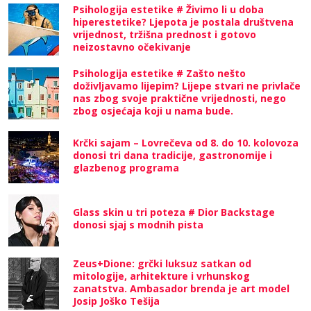
Psihologija estetike # Živimo li u doba
hiperestetike? Ljepota je postala društvena
vrijednost, tržišna prednost i gotovo
neizostavno očekivanje
Psihologija estetike # Zašto nešto
doživljavamo lijepim? Lijepe stvari ne privlače
nas zbog svoje praktične vrijednosti, nego
zbog osjećaja koji u nama bude.
Krčki sajam – Lovrečeva od 8. do 10. kolovoza
donosi tri dana tradicije, gastronomije i
glazbenog programa
Glass skin u tri poteza # Dior Backstage
donosi sjaj s modnih pista
Zeus+Dione: grčki luksuz satkan od
mitologije, arhitekture i vrhunskog
zanatstva. Ambasador brenda je art model
Josip Joško Tešija