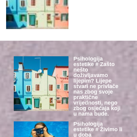
Psihologija
estetike # Zašto
nešto
doživljavamo
lijepim? Lijepe
stvari ne privlače
nas zbog svoje
praktične
vrijednosti, nego
zbog osjećaja koji
u nama bude.
Psihologija
estetike # Živimo li
u doba