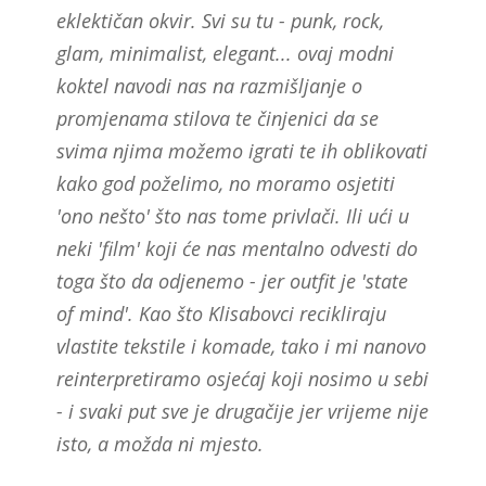
eklektičan okvir. Svi su tu - punk, rock,
glam, minimalist, elegant... ovaj modni
koktel navodi nas na razmišljanje o
promjenama stilova te činjenici da se
svima njima možemo igrati te ih oblikovati
kako god poželimo, no moramo osjetiti
'ono nešto' što nas tome privlači. Ili ući u
neki 'film' koji će nas mentalno odvesti do
toga što da odjenemo - jer outfit je 'state
of mind'. Kao što Klisabovci recikliraju
vlastite tekstile i komade, tako i mi nanovo
reinterpretiramo osjećaj koji nosimo u sebi
- i svaki put sve je drugačije jer vrijeme nije
isto, a možda ni mjesto.