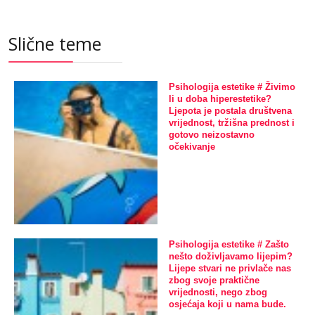
Slične teme
Psihologija estetike # Živimo
li u doba hiperestetike?
Ljepota je postala društvena
vrijednost, tržišna prednost i
gotovo neizostavno
očekivanje
Psihologija estetike # Zašto
nešto doživljavamo lijepim?
Lijepe stvari ne privlače nas
zbog svoje praktične
vrijednosti, nego zbog
osjećaja koji u nama bude.