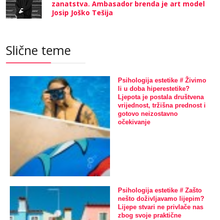
zanatstva. Ambasador brenda je art model
Josip Joško Tešija
Slične teme
Psihologija estetike # Živimo
li u doba hiperestetike?
Ljepota je postala društvena
vrijednost, tržišna prednost i
gotovo neizostavno
očekivanje
Psihologija estetike # Zašto
nešto doživljavamo lijepim?
Lijepe stvari ne privlače nas
zbog svoje praktične