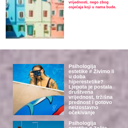
vrijednosti, nego zbog
osjećaja koji u nama bude.
Psihologija
estetike # Živimo li
u doba
hiperestetike?
Ljepota je postala
društvena
vrijednost, tržišna
prednost i gotovo
neizostavno
očekivanje
Psihologija