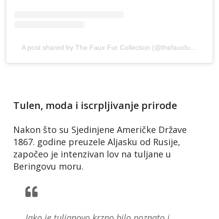
A post shared by The Faux Fur Collection (@thefauxfurcollection)
Tulen, moda i iscrpljivanje prirode
Nakon što su Sjedinjene Američke Države
1867. godine preuzele Aljasku od Rusije,
započeo je intenzivan lov na tuljane u
Beringovu moru.
Iako je tuljanovo krzno bilo poznato i