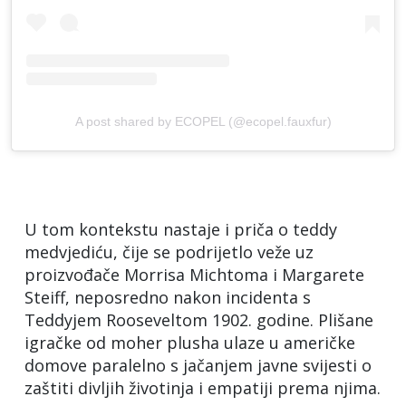
A post shared by ECOPEL (@ecopel.fauxfur)
U tom kontekstu nastaje i priča o teddy
medvjediću, čije se podrijetlo veže uz
proizvođače Morrisa Michtoma i Margarete
Steiff, neposredno nakon incidenta s
Teddyjem Rooseveltom 1902. godine. Plišane
igračke od moher plusha ulaze u američke
domove paralelno s jačanjem javne svijesti o
zaštiti divljih životinja i empatiji prema njima.