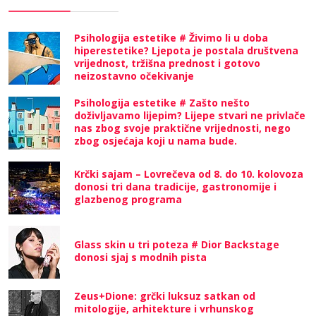
Psihologija estetike # Živimo li u doba
hiperestetike? Ljepota je postala društvena
vrijednost, tržišna prednost i gotovo
neizostavno očekivanje
Psihologija estetike # Zašto nešto
doživljavamo lijepim? Lijepe stvari ne privlače
nas zbog svoje praktične vrijednosti, nego
zbog osjećaja koji u nama bude.
Krčki sajam – Lovrečeva od 8. do 10. kolovoza
donosi tri dana tradicije, gastronomije i
glazbenog programa
Glass skin u tri poteza # Dior Backstage
donosi sjaj s modnih pista
Zeus+Dione: grčki luksuz satkan od
mitologije, arhitekture i vrhunskog