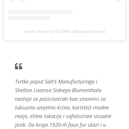
A post shared by ECOPEL (@ecopel.fauxfur)
Tvrtke poput Salt’s Manufacturinga i
Shelton Loomsa Sidneya Blumenthala
nastoje se pozicionirati kao sinonimi za
luksuzno umjetno krzno, koristeći modne
revije, elitne lokacije i sofisticirani vizualni
jezik. Do kraja 1920-ih faux fur ulazi i u