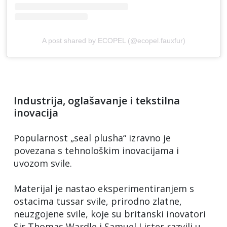
A post shared by ECOPEL (@ecopel.fauxfur)
Industrija, oglašavanje i tekstilna
inovacija
Popularnost „seal plusha“ izravno je
povezana s tehnološkim inovacijama i
uvozom svile.
Materijal je nastao eksperimentiranjem s
ostacima tussar svile, prirodno zlatne,
neuzgojene svile, koje su britanski inovatori
Sir Thomas Wardle i Samuel Lister razvili u