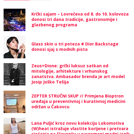
Krčki sajam – Lovrečeva od 8. do 10. kolovoza
donosi tri dana tradicije, gastronomije i
glazbenog programa
Glass skin u tri poteza # Dior Backstage
donosi sjaj s modnih pista
Zeus+Dione: grčki luksuz satkan od
mitologije, arhitekture i vrhunskog
zanatstva. Ambasador brenda je art model
Josip Joško Tešija
ZEPTER STRUČNI SKUP // Primjena Bioptron
uređaja u preventivnoj i kurativnoj medicini
održan u Čakovcu
Lana Puljić kroz novu kolekciju Lokomotiva
(W)heat istražuje vlastite korijene i pretvara
sjećanja na Slavoniju u suvremeni modni jezik