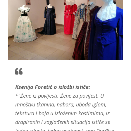
Ksenija Foretić o izložbi ističe:
*"Žene iz povijesti. Žene za povijest. U
mnoštvu tkanina, nabora, uboda iglom,
tekstura i boja u izloženim kostimima, iz
drapiranih i zaglađenih situacija ističe se
jedna silueta, jedna osobnost: ona Đurđice