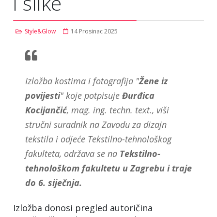
i slike
Style&Glow
14 Prosinac 2025
Izložba kostima i fotografija "
Žene iz
povijesti
" koje potpisuje
Đurđica
Kocijančić
, mag. ing. techn. text., viši
stručni suradnik na Zavodu za dizajn
tekstila i odjeće Tekstilno-tehnološkog
fakulteta, održava se na
Tekstilno-
tehnološkom fakultetu u Zagrebu i traje
do 6. siječnja.
Izložba donosi pregled autoričina