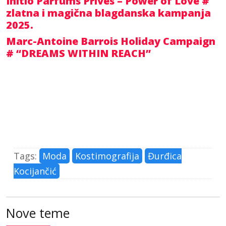
Initio Parfums Privés – Power of Love #
zlatna i magična blagdanska kampanja
2025.
Marc-Antoine Barrois Holiday Campaign
# “DREAMS WITHIN REACH”
Tags:
Moda
Kostimografija
Đurđica
Kocijančić
Nove teme