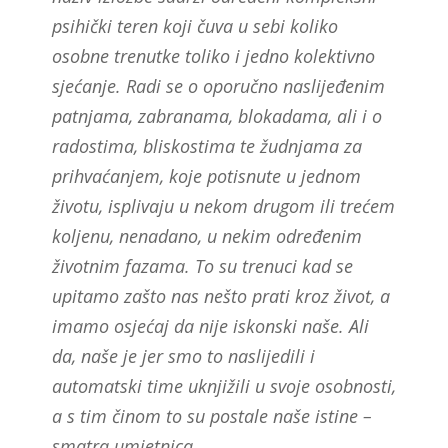
psihički teren koji čuva u sebi koliko
osobne trenutke toliko i jedno kolektivno
sjećanje. Radi se o oporučno naslijeđenim
patnjama, zabranama, blokadama, ali i o
radostima, bliskostima te žudnjama za
prihvaćanjem, koje potisnute u jednom
životu, isplivaju u nekom drugom ili trećem
koljenu, nenadano, u nekim određenim
životnim fazama. To su trenuci kad se
upitamo zašto nas nešto prati kroz život, a
imamo osjećaj da nije iskonski naše. Ali
da, naše je jer smo to naslijedili i
automatski time uknjižili u svoje osobnosti,
a s tim činom to su postale naše istine –
smatra umjetnica.