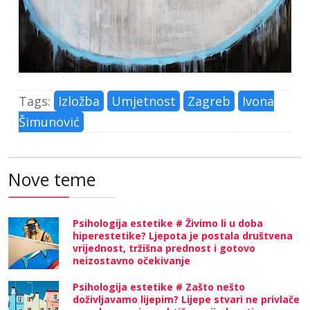
Tags:
Izložba
Umjetnost
Zagreb
Ivona
Šimunović
Nove teme
Psihologija estetike # Živimo li u doba
hiperestetike? Ljepota je postala društvena
vrijednost, tržišna prednost i gotovo
neizostavno očekivanje
Psihologija estetike # Zašto nešto
doživljavamo lijepim? Lijepe stvari ne privlače