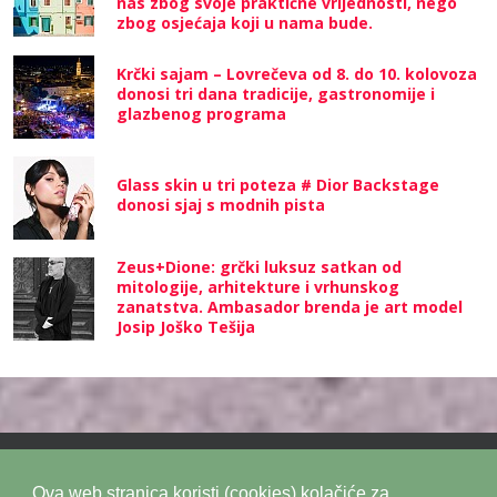
nas zbog svoje praktične vrijednosti, nego
zbog osjećaja koji u nama bude.
Krčki sajam – Lovrečeva od 8. do 10. kolovoza
donosi tri dana tradicije, gastronomije i
glazbenog programa
Glass skin u tri poteza # Dior Backstage
donosi sjaj s modnih pista
Zeus+Dione: grčki luksuz satkan od
mitologije, arhitekture i vrhunskog
zanatstva. Ambasador brenda je art model
Josip Joško Tešija
Ova web stranica koristi (cookies) kolačiće za