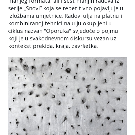
manjeg formata, ali i šest manjih radova iz
serije „Snovi“ koja se repetitivno pojavljuje u
izložbama umjetnice. Radovi ulja na platnu i
kombiniranoj tehnici na ulju okupljeni u
ciklus nazvan "Oporuka" svjedoče o pojmu
koji je u svakodnevnom diskursu vezan uz
kontekst prekida, kraja, završetka.