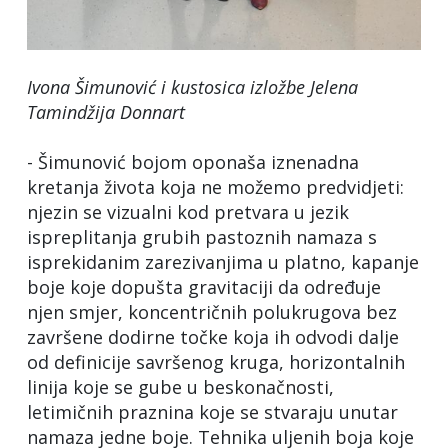
Ivona Šimunović i kustosica izložbe Jelena
Tamindžija Donnart
- Šimunović bojom oponaša iznenadna
kretanja života koja ne možemo predvidjeti:
njezin se vizualni kod pretvara u jezik
ispreplitanja grubih pastoznih namaza s
isprekidanim zarezivanjima u platno, kapanje
boje koje dopušta gravitaciji da određuje
njen smjer, koncentričnih polukrugova bez
završene dodirne točke koja ih odvodi dalje
od definicije savršenog kruga, horizontalnih
linija koje se gube u beskonačnosti,
letimičnih praznina koje se stvaraju unutar
namaza jedne boje. Tehnika uljenih boja koje