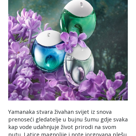
Yamanaka stvara živahan svijet iz snova
prenoseći gledatelje u bujnu šumu gdje svaka
kap vode udahnjuje život prirodi na svom
putu. Latice magnolije i note jorgovana plešu