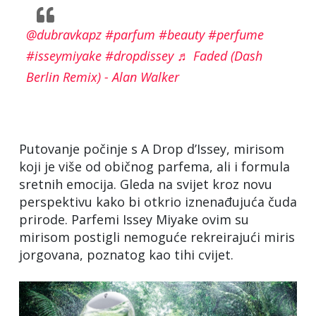
@dubravkapz
#parfum
#beauty
#perfume
#isseymiyake
#dropdissey
♬ Faded (Dash
Berlin Remix) - Alan Walker
Putovanje počinje s A Drop d’Issey, mirisom
koji je više od običnog parfema, ali i formula
sretnih emocija. Gleda na svijet kroz novu
perspektivu kako bi otkrio iznenađujuća čuda
prirode. Parfemi Issey Miyake ovim su
mirisom postigli nemoguće rekreirajući miris
jorgovana, poznatog kao tihi cvijet.