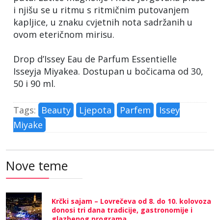
i njišu se u ritmu s ritmičnim putovanjem
kapljice, u znaku cvjetnih nota sadržanih u
ovom eteričnom mirisu.
Drop d’Issey Eau de Parfum Essentielle
Isseyja Miyakea. Dostupan u bočicama od 30,
50 i 90 ml.
Tags:
Beauty
Ljepota
Parfem
Issey
Miyake
Nove teme
Krčki sajam – Lovrečeva od 8. do 10. kolovoza
donosi tri dana tradicije, gastronomije i
glazbenog programa