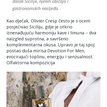
dašak Sicilije, njenih običaja i
gastronomskih nasljeđa.
Kao dječak, Olivier Cresp često je s ocem
posjećivao Siciliju, gdje je otkrio
iznenađujuću harmoniju kave i limuna – dva
naizgled suprotna, a savršeno
komplementarna okusa. Upravo je taj spoj
postao duša mirisa Devotion For Men,
evocirajući toplinu, energiju i senzualnost.
Olfaktorna kompozicija