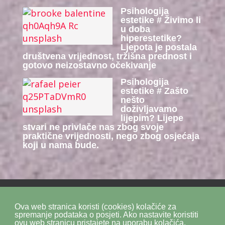
Psihologija
estetike # Živimo li
u doba
hiperestetike?
Ljepota je postala
društvena vrijednost, tržišna prednost i
gotovo neizostavno očekivanje
Psihologija
estetike # Zašto
nešto
doživljavamo
lijepim? Lijepe
stvari ne privlače nas zbog svoje
praktične vrijednosti, nego zbog osjećaja
koji u nama bude.
Ova web stranica koristi (cookies) kolačiće za
Politika privatnosti
Politika kolačića
SiteMap
spremanje podataka o posjeti. Ako nastavite koristiti
ovu web stranicu pristajete na uporabu kolačića.