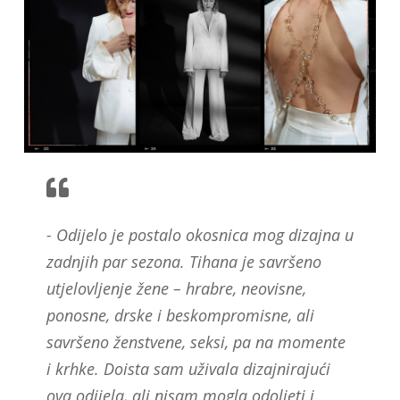
- Odijelo je postalo okosnica mog dizajna u
zadnjih par sezona. Tihana je savršeno
utjelovljenje žene – hrabre, neovisne,
ponosne, drske i beskompromisne, ali
savršeno ženstvene, seksi, pa na momente
i krhke. Doista sam uživala dizajnirajući
ova odijela, ali nisam mogla odoljeti i