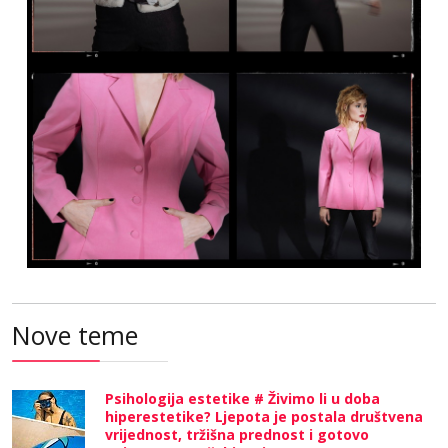
Nove teme
Psihologija estetike # Živimo li u doba
hiperestetike? Ljepota je postala društvena
vrijednost, tržišna prednost i gotovo