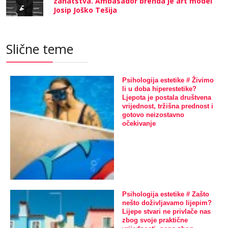
zanatstva. Ambasador brenda je art model
Josip Joško Tešija
Slične teme
Psihologija estetike # Živimo
li u doba hiperestetike?
Ljepota je postala društvena
vrijednost, tržišna prednost i
gotovo neizostavno
očekivanje
Psihologija estetike # Zašto
nešto doživljavamo lijepim?
Lijepe stvari ne privlače nas
zbog svoje praktične