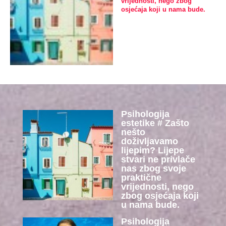
vrijednosti, nego zbog
osjećaja koji u nama bude.
Psihologija
estetike # Zašto
nešto
doživljavamo
lijepim? Lijepe
stvari ne privlače
nas zbog svoje
praktične
vrijednosti, nego
zbog osjećaja koji
u nama bude.
Psihologija