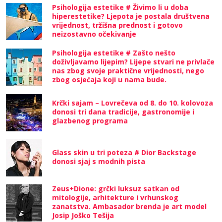
Psihologija estetike # Živimo li u doba
hiperestetike? Ljepota je postala društvena
vrijednost, tržišna prednost i gotovo
neizostavno očekivanje
Psihologija estetike # Zašto nešto
doživljavamo lijepim? Lijepe stvari ne privlače
nas zbog svoje praktične vrijednosti, nego
zbog osjećaja koji u nama bude.
Krčki sajam – Lovrečeva od 8. do 10. kolovoza
donosi tri dana tradicije, gastronomije i
glazbenog programa
Glass skin u tri poteza # Dior Backstage
donosi sjaj s modnih pista
Zeus+Dione: grčki luksuz satkan od
mitologije, arhitekture i vrhunskog
zanatstva. Ambasador brenda je art model
Josip Joško Tešija