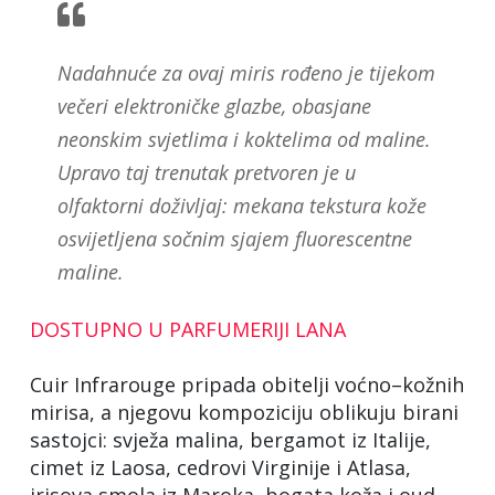
Nadahnuće za ovaj miris rođeno je tijekom
večeri elektroničke glazbe, obasjane
neonskim svjetlima i koktelima od maline.
Upravo taj trenutak pretvoren je u
olfaktorni doživljaj: mekana tekstura kože
osvijetljena sočnim sjajem fluorescentne
maline.
DOSTUPNO U PARFUMERIJI LANA
Cuir Infrarouge pripada obitelji voćno–kožnih
mirisa, a njegovu kompoziciju oblikuju birani
sastojci: svježa malina, bergamot iz Italije,
cimet iz Laosa, cedrovi Virginije i Atlasa,
irisova smola iz Maroka, bogata koža i oud,