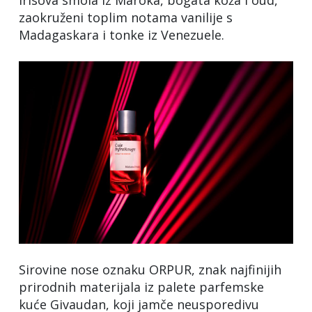
zaokruženi toplim notama vanilije s
Madagaskara i tonke iz Venezuele.
Sirovine nose oznaku ORPUR, znak najfinijih
prirodnih materijala iz palete parfemske
kuće Givaudan, koji jamče neusporedivu