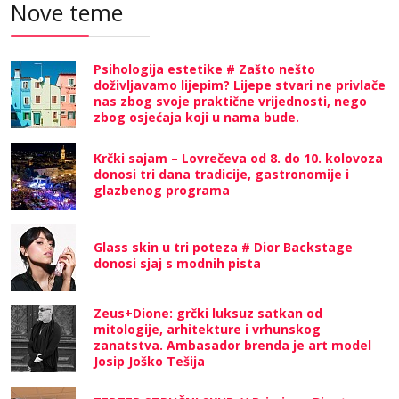
Nove teme
Psihologija estetike # Zašto nešto
doživljavamo lijepim? Lijepe stvari ne privlače
nas zbog svoje praktične vrijednosti, nego
zbog osjećaja koji u nama bude.
Krčki sajam – Lovrečeva od 8. do 10. kolovoza
donosi tri dana tradicije, gastronomije i
glazbenog programa
Glass skin u tri poteza # Dior Backstage
donosi sjaj s modnih pista
Zeus+Dione: grčki luksuz satkan od
mitologije, arhitekture i vrhunskog
zanatstva. Ambasador brenda je art model
Josip Joško Tešija