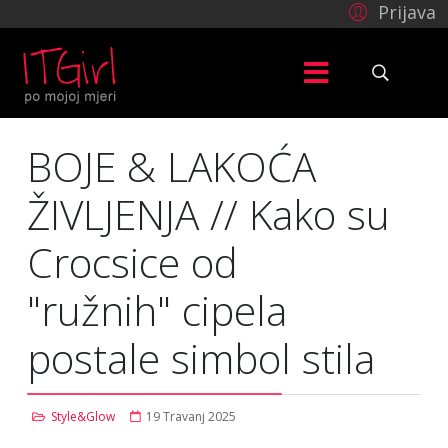
Prijava
BOJE & LAKOĆA
ŽIVLJENJA // Kako su
Crocsice od
"ružnih" cipela
postale simbol stila
Style&Glow
19 Travanj 2025