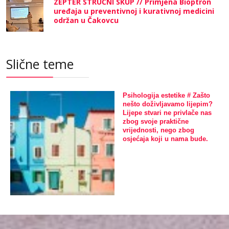
ZEPTER STRUČNI SKUP // Primjena Bioptron
uređaja u preventivnoj i kurativnoj medicini
održan u Čakovcu
Slične teme
Psihologija estetike # Zašto
nešto doživljavamo lijepim?
Lijepe stvari ne privlače nas
zbog svoje praktične
vrijednosti, nego zbog
osjećaja koji u nama bude.