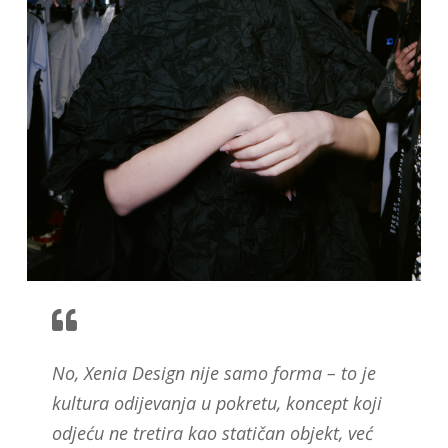
No, Xenia Design nije samo forma – to je
kultura odijevanja u pokretu, koncept koji
odjeću ne tretira kao statičan objekt, već