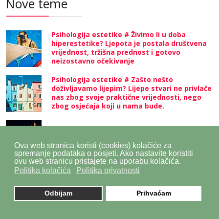
Nove teme
Psihologija estetike # Živimo li u doba
hiperestetike? Ljepota je postala društvena
vrijednost, tržišna prednost i gotovo
neizostavno očekivanje
Psihologija estetike # Zašto nešto
doživljavamo lijepim? Lijepe stvari ne privlače
nas zbog svoje praktične vrijednosti, nego
zbog osjećaja koji u nama bude.
Krčki sajam – Lovrečeva od 8. do 10. kolovoza
donosi tri dana tradicije, gastronomije i
Ova web stranica koristi (cookies) kolačiće za
glazbenog programa
spremanje podataka o posjeti. Ako nastavite koristiti
ovu web stranicu pristajete na uporabu kolačića.
Politika kolačića
Politika privatnosti
Glass skin u tri poteza # Dior Backstage
donosi sjaj s modnih pista
Odbijam
Prihvaćam
Zeus+Dione: grčki luksuz satkan od