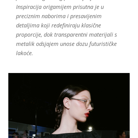
Inspiracija origamijem prisutna je u
preciznim naborima i presavijenim
detaljima koji redefiniraju klasične
proporcije, dok transparentni materijali s
metalik odsjajem unose dozu futurističke
lakoće.