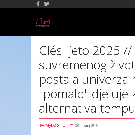
Clés ljeto 2025 /
suvremenog život
postala univerza
"pomalo" djeluje 
alternativa tempu 
Style&Glow
08 Lipanj 2025