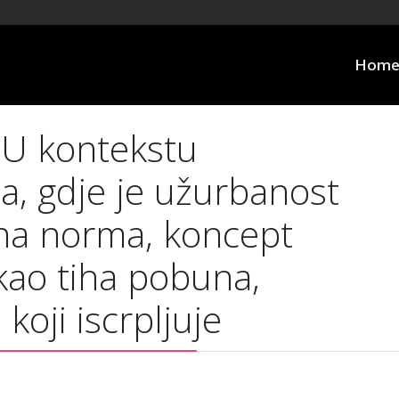
Hom
/ U kontekstu
a, gdje je užurbanost
lna norma, koncept
kao tiha pobuna,
koji iscrpljuje