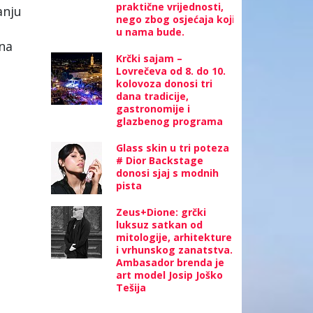
praktične vrijednosti,
anju
nego zbog osjećaja koji
u nama bude.
ana
Krčki sajam –
Lovrečeva od 8. do 10.
kolovoza donosi tri
dana tradicije,
gastronomije i
glazbenog programa
Glass skin u tri poteza
# Dior Backstage
donosi sjaj s modnih
pista
Zeus+Dione: grčki
luksuz satkan od
mitologije, arhitekture
i vrhunskog zanatstva.
Ambasador brenda je
art model Josip Joško
Tešija