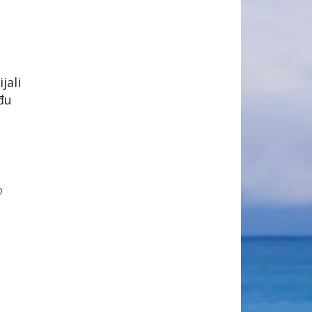
jali
đu
o