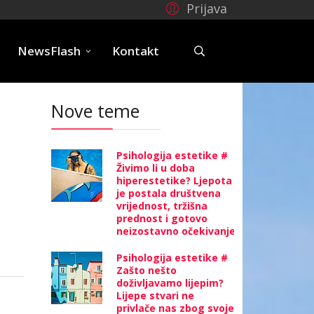
Prijava
e
NewsFlash
Kontakt
Nove teme
Psihologija estetike #
Živimo li u doba
hiperestetike? Ljepota
je postala društvena
vrijednost, tržišna
prednost i gotovo
neizostavno očekivanje
Psihologija estetike #
Zašto nešto
doživljavamo lijepim?
Lijepe stvari ne
privlače nas zbog svoje