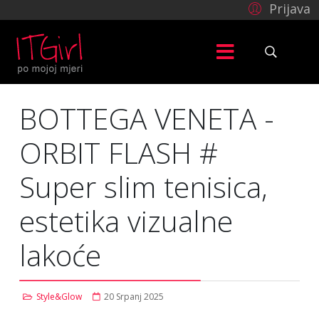
Prijava
BOTTEGA VENETA -
ORBIT FLASH #
Super slim tenisica,
estetika vizualne
lakoće
Style&Glow
20 Srpanj 2025