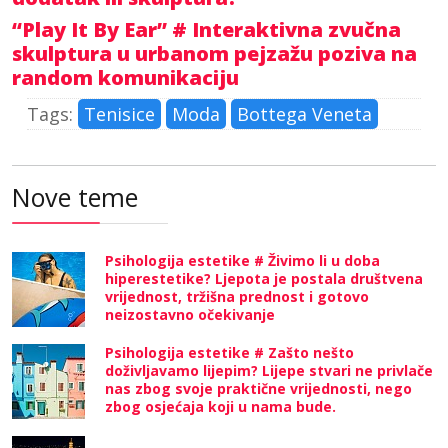
“Play It By Ear” # Interaktivna zvučna
skulptura u urbanom pejzažu poziva na
random komunikaciju
Tags:
Tenisice
Moda
Bottega Veneta
Nove teme
Psihologija estetike # Živimo li u doba
hiperestetike? Ljepota je postala društvena
vrijednost, tržišna prednost i gotovo
neizostavno očekivanje
Psihologija estetike # Zašto nešto
doživljavamo lijepim? Lijepe stvari ne privlače
nas zbog svoje praktične vrijednosti, nego
zbog osjećaja koji u nama bude.