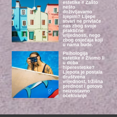
estetike # Zašto
nešto
doživljavamo
lijepim? Lijepe
stvari ne privlače
nas zbog svoje
praktične
vrijednosti, nego
zbog osjećaja koji
u nama bude.
Psihologija
estetike # Živimo li
u doba
hiperestetike?
Ljepota je postala
društvena
vrijednost, tržišna
prednost i gotovo
neizostavno
očekivanje