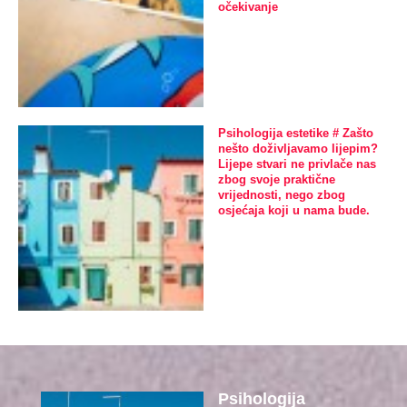
očekivanje
Psihologija estetike # Zašto
nešto doživljavamo lijepim?
Lijepe stvari ne privlače nas
zbog svoje praktične
vrijednosti, nego zbog
osjećaja koji u nama bude.
Psihologija