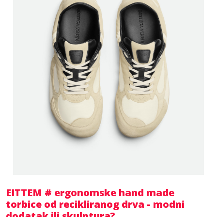
EITTEM # ergonomske hand made
torbice od recikliranog drva - modni
dodatak ili skulptura?