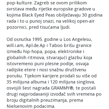
pop-kulture. Zagreb se ovom prilikom
svrstava među rijetke europske gradove u
kojima Black Eyed Peas obilježavaju 30 godina
rada i to u punoj snazi, na velikoj open-air
pozornici, pred tisućama ljudi.
Od osnutka 1995. godine u Los Angelesu,
will.i.am, Apl.de.Ap i Taboo brišu granice
između hip-hopa, popa, elektronike i
globalnih ritmova, stvarajući glazbu koja
istovremeno puni plesne podije, osvaja
radijske etere i nosi snažnu društvenu
poruku. Tijekom karijere prodali su više od
35 milijuna albuma i 120 milijuna singlova,
osvojili šest nagrada GRAMMY®, te postali
drugi najprodavaniji izvođač svih vremena po
broju digitalnih preuzimanja, prema
Nielsenovim podacima.