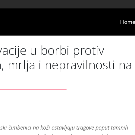
Hom
cije u borbi protiv
 mrlja i nepravilnosti na
njski čimbenici na koži ostavljaju tragove poput tamnih