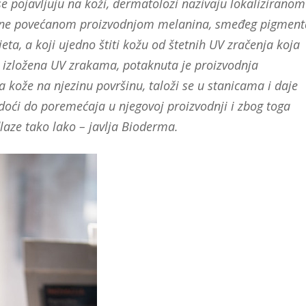
 se pojavljuju na koži, dermatolozi nazivaju lokaliziranom
vane povećanom proizvodnjom melanina, smeđeg pigment
eta, a koji ujedno štiti kožu od štetnih UV zračenja koja
a izložena UV zrakama, potaknuta je proizvodnja
va kože na njezinu površinu, taloži se u stanicama i daje
oći do poremećaja u njegovoj proizvodnji i zbog toga
laze tako lako – javlja Bioderma.