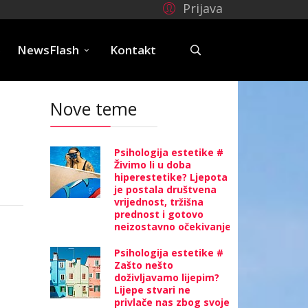
Prijava
e
NewsFlash
Kontakt
Nove teme
Psihologija estetike #
Živimo li u doba
hiperestetike? Ljepota
je postala društvena
vrijednost, tržišna
prednost i gotovo
neizostavno očekivanje
Psihologija estetike #
Zašto nešto
doživljavamo lijepim?
Lijepe stvari ne
privlače nas zbog svoje