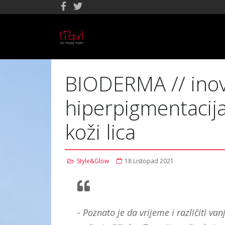
BIODERMA // inova
hiperpigmentacija,
koži lica
Style&Glow
18 Listopad 2021
- Poznato je da vrijeme i različiti va