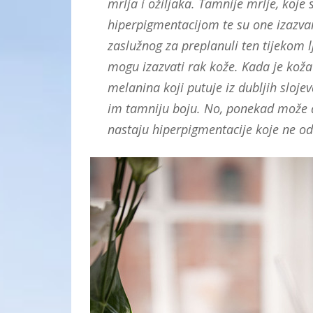
mrlja i ožiljaka. Tamnije mrlje, koje
hiperpigmentacijom te su one izaz
zaslužnog za preplanuli ten tijekom lj
mogu izazvati rak kože. Kada je kož
melanina koji putuje iz dubljih sloje
im tamniju boju. No, ponekad može d
nastaju hiperpigmentacije koje ne od