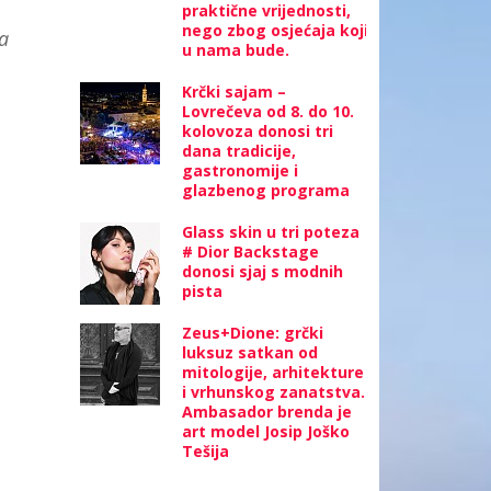
praktične vrijednosti,
nego zbog osjećaja koji
a
u nama bude.
Krčki sajam –
Lovrečeva od 8. do 10.
kolovoza donosi tri
dana tradicije,
gastronomije i
glazbenog programa
Glass skin u tri poteza
# Dior Backstage
donosi sjaj s modnih
pista
Zeus+Dione: grčki
luksuz satkan od
mitologije, arhitekture
i vrhunskog zanatstva.
Ambasador brenda je
art model Josip Joško
Tešija