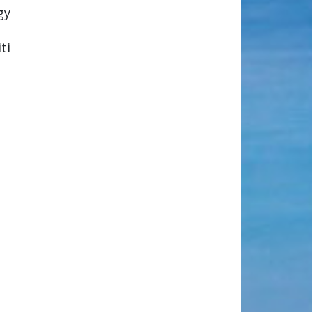
gy
ti