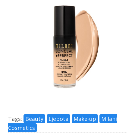
Tags:
Beauty
Ljepota
Make-up
Milani
Cosmetics