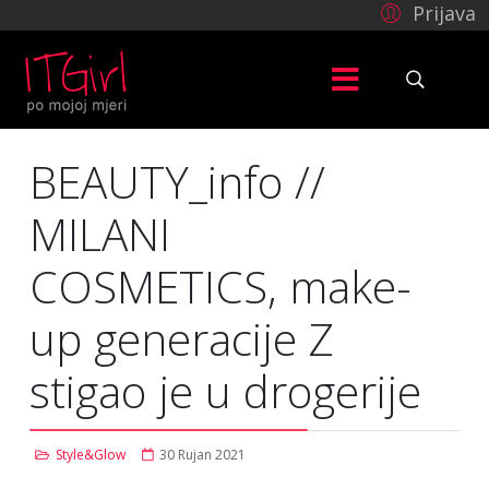
Prijava
BEAUTY_info //
MILANI
COSMETICS, make-
up generacije Z
stigao je u drogerije
Style&Glow
30 Rujan 2021