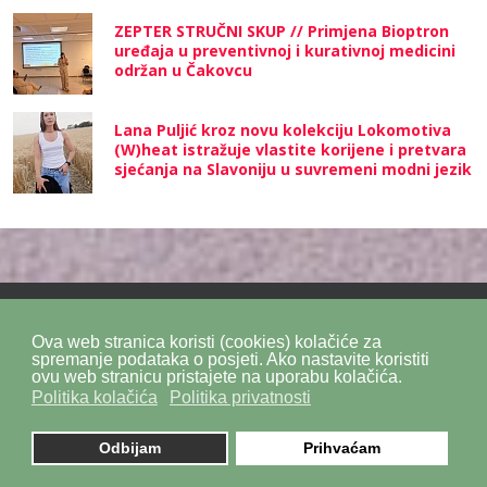
ZEPTER STRUČNI SKUP // Primjena Bioptron
uređaja u preventivnoj i kurativnoj medicini
održan u Čakovcu
Lana Puljić kroz novu kolekciju Lokomotiva
(W)heat istražuje vlastite korijene i pretvara
sjećanja na Slavoniju u suvremeni modni jezik
Ova web stranica koristi (cookies) kolačiće za
Politika privatnosti
Politika kolačića
SiteMap
spremanje podataka o posjeti. Ako nastavite koristiti
ovu web stranicu pristajete na uporabu kolačića.
Politika kolačića
Politika privatnosti
Impressum
Kontakt
DPZ Consulting
© 2026. by
znaor.com
Odbijam
Prihvaćam