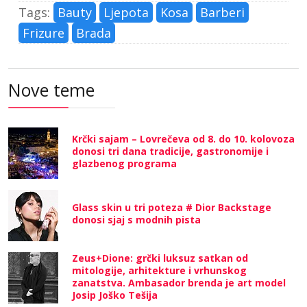
Tags:
Bauty
Ljepota
Kosa
Barberi
Frizure
Brada
Nove teme
Krčki sajam – Lovrečeva od 8. do 10. kolovoza
donosi tri dana tradicije, gastronomije i
glazbenog programa
Glass skin u tri poteza # Dior Backstage
donosi sjaj s modnih pista
Zeus+Dione: grčki luksuz satkan od
mitologije, arhitekture i vrhunskog
zanatstva. Ambasador brenda je art model
Josip Joško Tešija