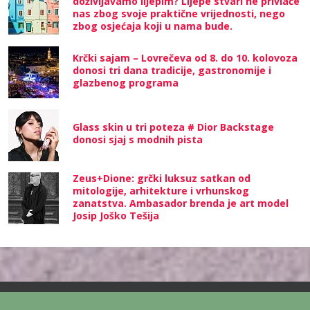
doživljavamo lijepim? Lijepe stvari ne privlače
nas zbog svoje praktične vrijednosti, nego
zbog osjećaja koji u nama bude.
Krčki sajam – Lovrečeva od 8. do 10. kolovoza
donosi tri dana tradicije, gastronomije i
glazbenog programa
Glass skin u tri poteza # Dior Backstage
donosi sjaj s modnih pista
Zeus+Dione: grčki luksuz satkan od
mitologije, arhitekture i vrhunskog
zanatstva. Ambasador brenda je art model
Josip Joško Tešija