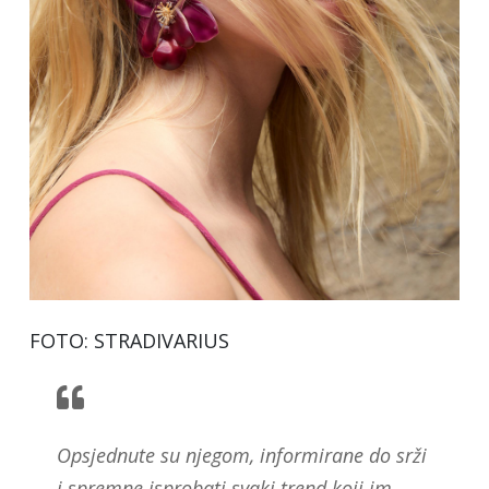
FOTO: STRADIVARIUS
Opsjednute su njegom, informirane do srži
i spremne isprobati svaki trend koji im