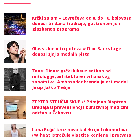
Krčki sajam – Lovrečeva od 8. do 10. kolovoza
donosi tri dana tradicije, gastronomije i
glazbenog programa
Glass skin u tri poteza # Dior Backstage
donosi sjaj s modnih pista
Zeus+Dione: grčki luksuz satkan od
mitologije, arhitekture i vrhunskog
zanatstva. Ambasador brenda je art model
Josip Joško Tešija
ZEPTER STRUČNI SKUP // Primjena Bioptron
uređaja u preventivnoj i kurativnoj medicini
održan u Čakovcu
Lana Puljić kroz novu kolekciju Lokomotiva
(W)heat istražuje vlastite korijene i pretvara