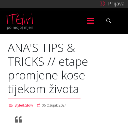
Prijava
ANA'S TIPS &
TRICKS // etape
promjene kose
tijekom života
Style&Glow
06 Ožujak 2024