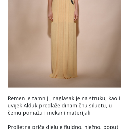
Remen je tamniji, naglasak je na struku, kao i
uvijek Alduk predlaže dinamičnu siluetu, u
čemu pomažu i mekani materijali.
Proljetna priča djeluje fluidno, nježno, poput