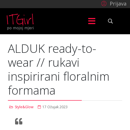
Prijava
ALDUK ready-to-
wear // rukavi
inspirirani floralnim
formama
Style&Glow
17 Ožujak 2023