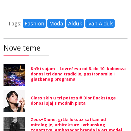
Tags:
Fashion
Moda
Alduk
Ivan Alduk
Nove teme
Krčki sajam – Lovrečeva od 8. do 10. kolovoza
donosi tri dana tradicije, gastronomije i
glazbenog programa
Glass skin u tri poteza # Dior Backstage
donosi sjaj s modnih pista
Zeus+Dione: grčki luksuz satkan od
mitologije, arhitekture i vrhunskog
zanatstva. Ambasador brenda je art model