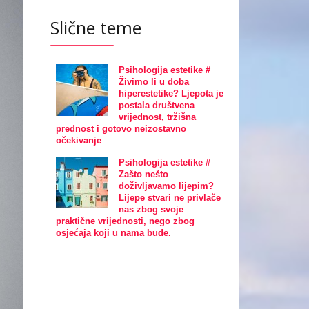
Slične teme
Psihologija estetike #
Živimo li u doba
hiperestetike? Ljepota je
postala društvena
vrijednost, tržišna
prednost i gotovo neizostavno
očekivanje
Psihologija estetike #
Zašto nešto
doživljavamo lijepim?
Lijepe stvari ne privlače
nas zbog svoje
praktične vrijednosti, nego zbog
osjećaja koji u nama bude.