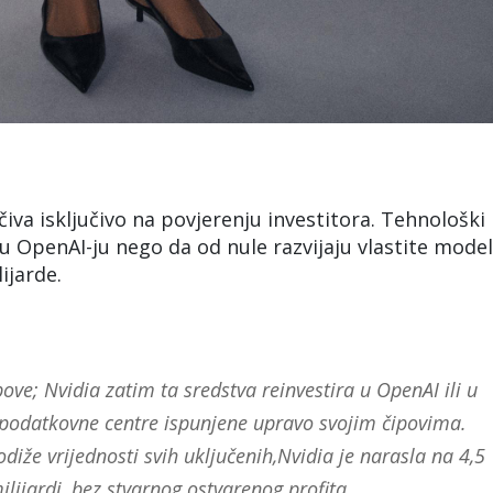
va isključivo na povjerenju investitora. Tehnološki
u OpenAI-ju nego da od nule razvijaju vlastite model
ijarde.
ve; Nvidia zatim ta sredstva reinvestira u OpenAI ili u
podatkovne centre ispunjene upravo svojim čipovima.
diže vrijednosti svih uključenih,Nvidia je narasla na 4,5
lijardi, bez stvarnog ostvarenog profita.