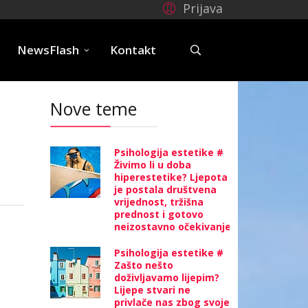
Prijava
e
NewsFlash
Kontakt
Nove teme
Psihologija estetike #
Živimo li u doba
hiperestetike? Ljepota
je postala društvena
vrijednost, tržišna
prednost i gotovo
neizostavno očekivanje
Psihologija estetike #
Zašto nešto
doživljavamo lijepim?
Lijepe stvari ne
privlače nas zbog svoje