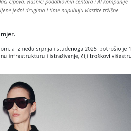
ači čipova, vlasnici podatkovnih centara i AI kompanije
jene jedni drugima i time napuhuju vlastite tržišne
imjer.
m, a između srpnja i studenoga 2025. potrošio je 
u infrastrukturu i istraživanje, čiji troškovi višestr