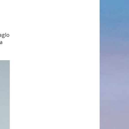
aglo
na