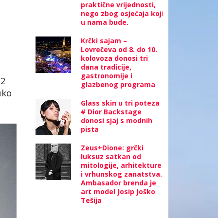
praktične vrijednosti,
nego zbog osjećaja koji
u nama bude.
Krčki sajam –
Lovrečeva od 8. do 10.
kolovoza donosi tri
dana tradicije,
gastronomije i
12
glazbenog programa
uko
Glass skin u tri poteza
# Dior Backstage
donosi sjaj s modnih
pista
Zeus+Dione: grčki
luksuz satkan od
mitologije, arhitekture
i vrhunskog zanatstva.
Ambasador brenda je
art model Josip Joško
Tešija