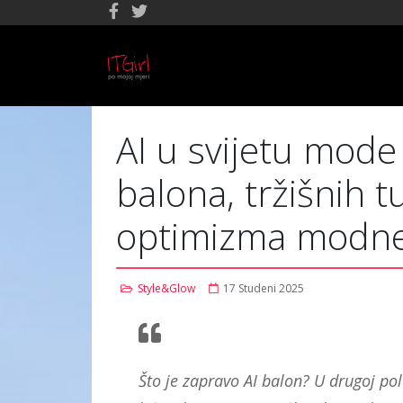
AI u svijetu mod
balona, tržišnih t
optimizma modne 
Style&Glow
17 Studeni 2025
Što je zapravo AI balon? U drugoj pol