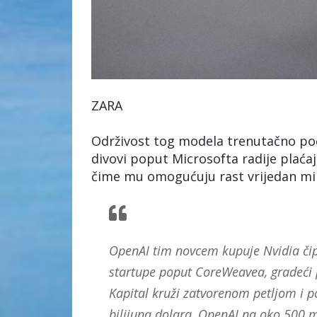
ZARA
Održivost tog modela trenutačno poči
divovi poput Microsofta radije plaćaj
čime mu omogućuju rast vrijedan mil
OpenAI tim novcem kupuje Nvidia čipo
startupe poput CoreWeavea, gradeći 
Kapital kruži zatvorenom petljom i po
bilijuna dolara, OpenAI na oko 500 mi