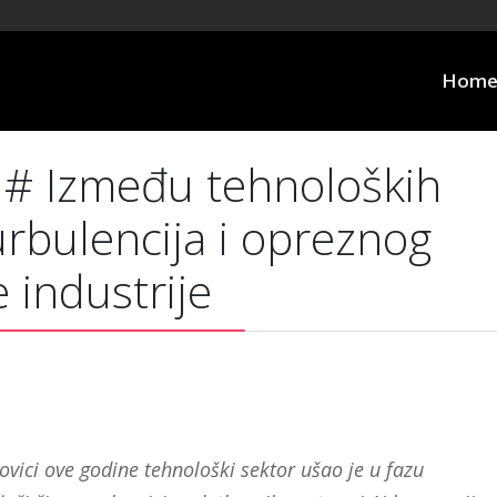
Hom
e # Između tehnoloških
urbulencija i opreznog
industrije
ovici ove godine tehnološki sektor ušao je u fazu