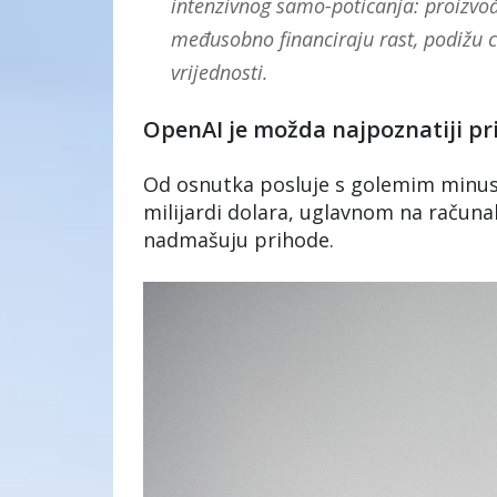
intenzivnog samo-poticanja: proizvođ
međusobno financiraju rast, podižu ci
vrijednosti.
OpenAI je možda najpoznatiji pr
Od osnutka posluje s golemim minuso
milijardi dolara, uglavnom na računaln
nadmašuju prihode.