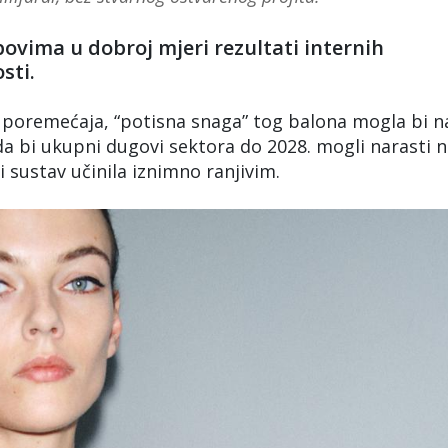
povima u dobroj mjeri rezultati internih
sti.
ih poremećaja, “potisna snaga” tog balona mogla bi n
da bi ukupni dugovi sektora do 2028. mogli narasti 
eli sustav učinila iznimno ranjivim.