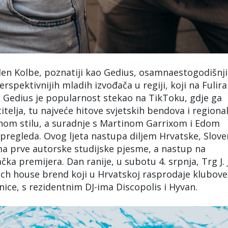
len Kolbe, poznatiji kao Gedius, osamnaestogodišnji
erspektivnijih mladih izvođača u regiji, koji na Fulira
a. Gedius je popularnost stekao na TikToku, gdje ga
itelja, tu najveće hitove svjetskih bendova i regiona
nom stilu, a suradnje s Martinom Garrixom i Edom
pregleda. Ovog ljeta nastupa diljem Hrvatske, Slove
ma prve autorske studijske pjesme, a nastup na
čka premijera. Dan ranije, u subotu 4. srpnja, Trg J. J
h house brend koji u Hrvatskoj rasprodaje klubove
nice, s rezidentnim DJ-ima Discopolis i Hyvan.