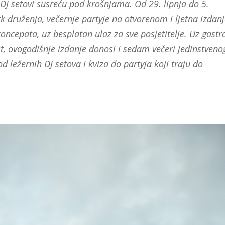
 i DJ setovi susreću pod krošnjama. Od 29. lipnja do 5.
k druženja, večernje partyje na otvorenom i ljetna izdan
oncepata, uz besplatan ulaz za sve posjetitelje. Uz gastr
t, ovogodišnje izdanje donosi i sedam večeri jedinstveno
ležernih DJ setova i kviza do partyja koji traju do