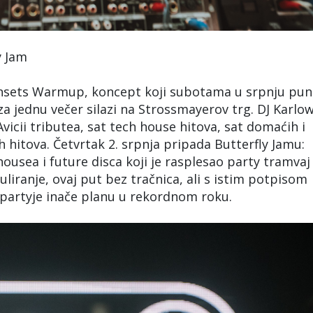
y Jam
Sunsets Warmup, koncept koji subotama u srpnju pun
za jednu večer silazi na Strossmayerov trg. DJ Karlo
Avicii tributea, sat tech house hitova, sat domaćih i
 hitova. Četvrtak 2. srpnja pripada Butterfly Jamu:
housea i future disca koji je rasplesao party tramvaj
uliranje, ovaj put bez tračnica, ali s istim potpisom
 partyje inače planu u rekordnom roku.