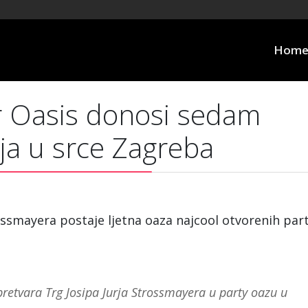
Hom
r Oasis donosi sedam
ja u srce Zagreba
trossmayera postaje ljetna oaza najcool otvorenih par
retvara Trg Josipa Jurja Strossmayera u party oazu u