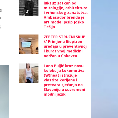
luksuz satkan od
mitologije, arhitekture
ja
i vrhunskog zanatstva.
o
Ambasador brenda je
art model Josip Joško
g
Tešija
ZEPTER STRUČNI SKUP
// Primjena Bioptron
uređaja u preventivnoj
i kurativnoj medicini
održan u Čakovcu
Lana Puljić kroz novu
kolekciju Lokomotiva
(W)heat istražuje
vlastite korijene i
pretvara sjećanja na
Slavoniju u suvremeni
modni jezik