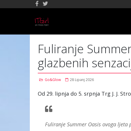
Fuliranje Summe
glazbenih senzaci
Go&Glow
28 Lipanj 2026
Od 29. lipnja do 5. srpnja Trg J. J. S
Fuliranje Summer Oasis ovoga ljeta p