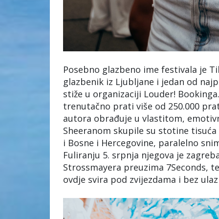
Posebno glazbeno ime festivala je Ti
glazbenik iz Ljubljane i jedan od najp
stiže u organizaciji Louder! Booking
trenutačno prati više od 250.000 prat
autora obrađuje u vlastitom, emotiv
Sheeranom skupile su stotine tisuća 
i Bosne i Hercegovine, paralelno sni
Fuliranju 5. srpnja njegova je zagreba
Strossmayera preuzima 7Seconds, tec
ovdje svira pod zvijezdama i bez ulaz