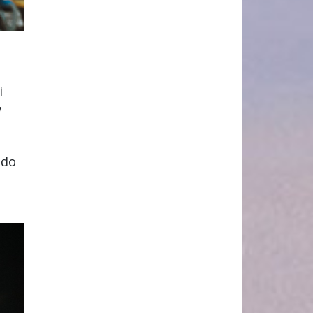
i
w
 do