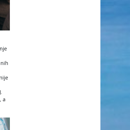
nje
lnih
nije
.
, a