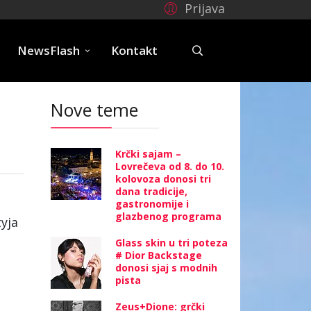
Prijava
e
NewsFlash
Kontakt
Nove teme
Krčki sajam –
Lovrečeva od 8. do 10.
kolovoza donosi tri
dana tradicije,
gastronomije i
glazbenog programa
tyja
Glass skin u tri poteza
# Dior Backstage
donosi sjaj s modnih
pista
Zeus+Dione: grčki