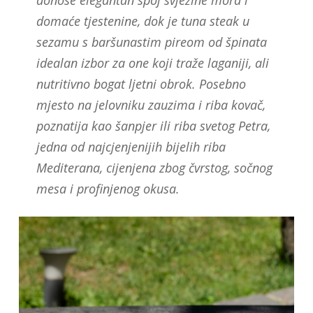
donose elegantan spoj svježine mora i
domaće tjestenine, dok je tuna steak u
sezamu s baršunastim pireom od špinata
idealan izbor za one koji traže laganiji, ali
nutritivno bogat ljetni obrok. Posebno
mjesto na jelovniku zauzima i riba kovač,
poznatija kao šanpjer ili riba svetog Petra,
jedna od najcjenjenijih bijelih riba
Mediterana, cijenjena zbog čvrstog, sočnog
mesa i profinjenog okusa.