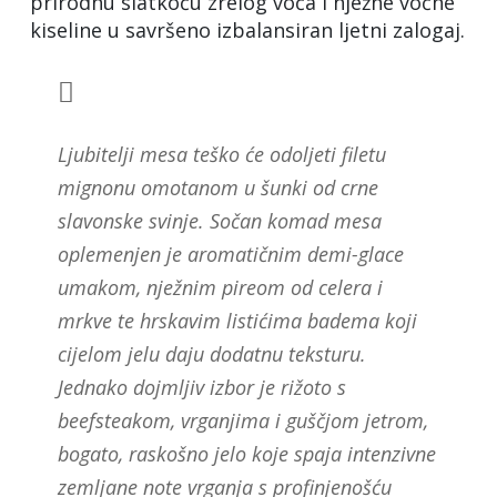
prirodnu slatkoću zrelog voća i nježne voćne
kiseline u savršeno izbalansiran ljetni zalogaj.
Ljubitelji mesa teško će odoljeti filetu
mignonu omotanom u šunki od crne
slavonske svinje. Sočan komad mesa
oplemenjen je aromatičnim demi-glace
umakom, nježnim pireom od celera i
mrkve te hrskavim listićima badema koji
cijelom jelu daju dodatnu teksturu.
Jednako dojmljiv izbor je rižoto s
beefsteakom, vrganjima i guščjom jetrom,
bogato, raskošno jelo koje spaja intenzivne
zemljane note vrganja s profinjenošću