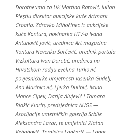
Dorotheuma za UK Martina Batović, Iulian
Pleștiu direktor aukcijske kuće Artmark
Croatia, Zdravko Mihočinec iz aukcijske
kuće Kontura, novinarka HTV-a Ivana
Antunović Jović, urednica Art magazina
Kontura Nevenka Šarčević, urednik portala
Vizkultura Ivan Dorotić, urednica na
Hrvatskom radiju Evelina Turković,
povjesničarke umjetnosti Jasenka Gudelj,
Ana Marinković, Ljerka Dulibić, Ivana
Mance Cipek, Darija Alujević i Tamara
Bjažić Klarin, predsjednica AUGS —
Asocijacije umetničkih galerija Srbije
Aleksandra Lazar, te umjetnici Zlatan
Vehabović, Tomislav Lončarić — Lonac,