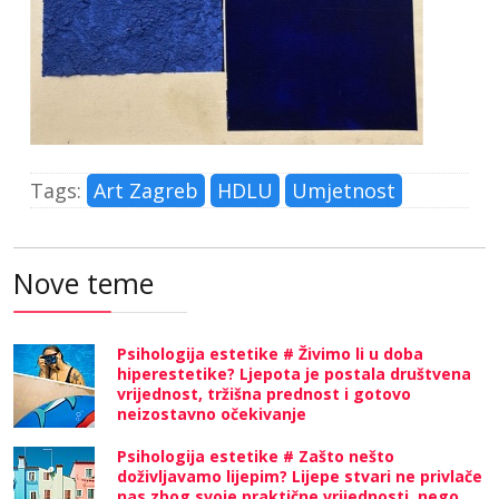
Tags:
Art Zagreb
HDLU
Umjetnost
Nove teme
Psihologija estetike # Živimo li u doba
hiperestetike? Ljepota je postala društvena
vrijednost, tržišna prednost i gotovo
neizostavno očekivanje
Psihologija estetike # Zašto nešto
doživljavamo lijepim? Lijepe stvari ne privlače
nas zbog svoje praktične vrijednosti, nego