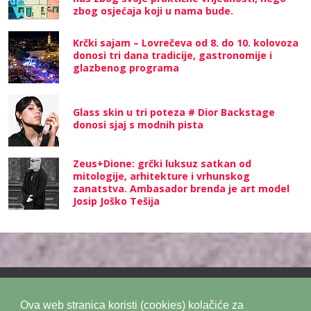
zbog osjećaja koji u nama bude.
Krčki sajam – Lovrečeva od 8. do 10. kolovoza
donosi tri dana tradicije, gastronomije i
glazbenog programa
Glass skin u tri poteza # Dior Backstage
donosi sjaj s modnih pista
Zeus+Dione: grčki luksuz satkan od
mitologije, arhitekture i vrhunskog
zanatstva. Ambasador brenda je art model
Josip Joško Tešija
Ova web stranica koristi (cookies) kolačiće za